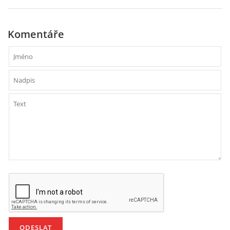
VZDĚLÁVACÍ BLOK ZÁŘÍ
Komentáře
VZDĚLÁVACÍ BLOK ŘÍJEN
VZDĚLÁVACÍ BLOK LISTOPAD
VZDĚLÁVACÍ BLOK PROSINEC
VZDĚLÁVACÍ BLOK LEDEN
VZDĚLÁVACÍ BLOK ÚNOR
VZDĚLÁVACÍ BLOK BŘEZEN