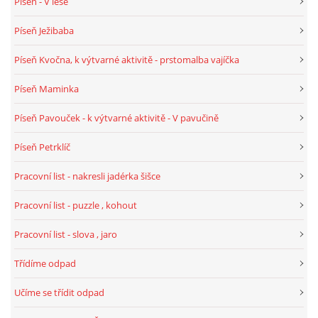
Píseň - V lese
PÍSNĚ K TÉMATU PODZIM
Píseň Ježibaba
Píseň Kvočna, k výtvarné aktivitě - prstomalba vajíčka
BÁSNĚ K TÉMATU PODZIM
Píseň Maminka
POHYBOVÉ AKTIVITY NA TÉMA PODZIM
Píseň Pavouček - k výtvarné aktivitě - V pavučině
Píseň Petrklíč
PÍSNĚ K TÉMATU ZIMA
Pracovní list - nakresli jadérka šišce
BÁSNĚ K TÉMATU ZIMA
Pracovní list - puzzle , kohout
Pracovní list - slova , jaro
POHYBOVÉ AKTIVITY NA TÉMA ZIMA
Třídíme odpad
VZDĚLÁVACÍ PLÁN OD ZÁŘÍ DO ČERVNA
Učíme se třídit odpad