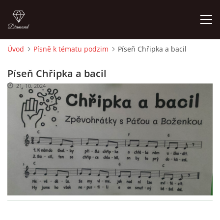
Úvod
Písně k tématu podzim
Píseň Chřipka a bacil
ÚVOD
Píseň Chřipka a bacil
21. 10. 2024
O MĚ
FOTOALBUM
DĚJINY VÝTVARNÉHO UMĚNÍ
NOVINKY ZE ŠKOLSTVÍ 2025
ROČNÍ PLÁN - INSPIRACE /DLE NOVÉHO RVP PV 2025