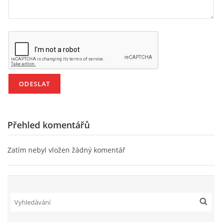
VZDĚLÁVACÍ BLOK DUBEN
VÝTVARNÉ TECHNIKY
VÝTVARNÉ POMŮCKY
VÝTVARNÉ AKTIVITY - JARO
Přehled komentářů
VÝTVARNÉ AKTIVITY - LÉTO
Zatím nebyl vložen žádný komentář
VÝTVARNÉ AKTIVITY - PODZIM
VÝTVARNÉ AKTIVITY - ZIMA
CHARAKTERISTIKA ROČNÍCH OBDOBÍ