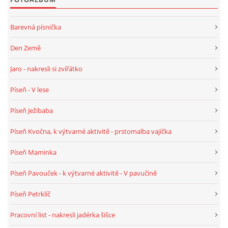
PÍSNĚ K TÉMATU PODZIM
Barevná písnička
Den Země
BÁSNĚ K TÉMATU PODZIM
Jaro - nakresli si zvířátko
POHYBOVÉ AKTIVITY NA TÉMA PODZIM
Píseň - V lese
Píseň Ježibaba
PÍSNĚ K TÉMATU ZIMA
Píseň Kvočna, k výtvarné aktivitě - prstomalba vajíčka
BÁSNĚ K TÉMATU ZIMA
Píseň Maminka
Píseň Pavouček - k výtvarné aktivitě - V pavučině
POHYBOVÉ AKTIVITY NA TÉMA ZIMA
Píseň Petrklíč
VZDĚLÁVACÍ PLÁN OD ZÁŘÍ DO ČERVNA
Pracovní list - nakresli jadérka šišce