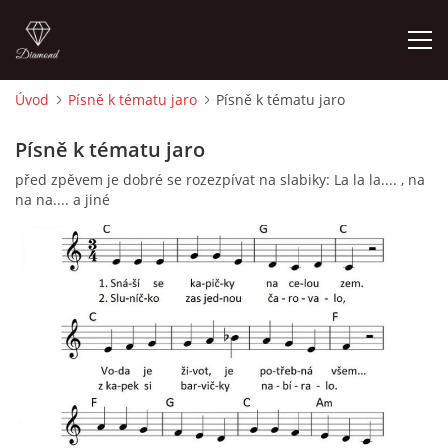
Úvod
Písně k tématu jaro
Písně k tématu jaro
ÚVOD
Písně k tématu jaro
před zpěvem je dobré se rozezpívat na slabiky: La la la.... , na
O MĚ
na na.... a jiné
FOTOALBUM
DĚJINY VÝTVARNÉHO UMĚNÍ
NOVINKY ZE ŠKOLSTVÍ 2025
ROČNÍ PLÁN - INSPIRACE /DLE NOVÉHO RVP PV 2025