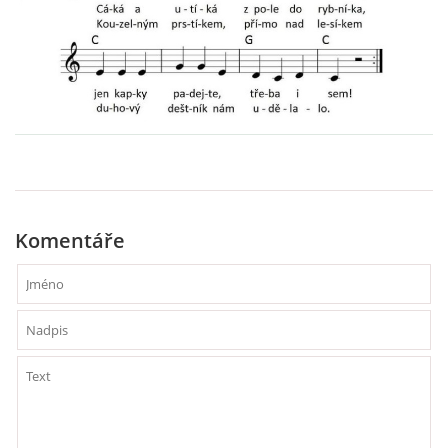
VZDĚLÁVACÍ BLOK ZÁŘÍ
VZDĚLÁVACÍ BLOK ŘÍJEN
VZDĚLÁVACÍ BLOK LISTOPAD
VZDĚLÁVACÍ BLOK PROSINEC
Komentáře
VZDĚLÁVACÍ BLOK LEDEN
VZDĚLÁVACÍ BLOK ÚNOR
VZDĚLÁVACÍ BLOK BŘEZEN