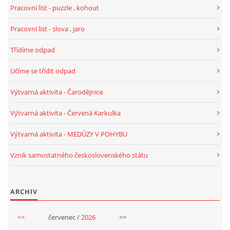
Pracovní list - puzzle , kohout
TÝDENNÍ PLÁNY
Pracovní list - slova , jaro
SMYSLOVÁ AKTIVITA
Třídíme odpad
Učíme se třídit odpad
MONTESSORI AKTIVITA
Výtvarná aktivita - Čarodějnice
JÓGOVÉ CVIČENÍ, TYPY, RADY, RECENZE
Výtvarná aktivita - Červená Karkulka
KALENDÁŘ PRO DĚTI
Výtvarná aktivita - MEDÚZY V POHYBU
Vznik samostatného československého státu
STÁTNÍ SVÁTKY
ARCHIV
SVATÝ VÁCLAV
<<
červenec /
2026
>>
20.10. DEN STROMŮ