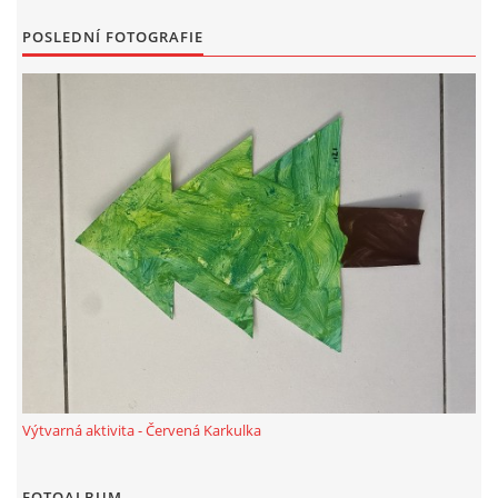
POSLEDNÍ FOTOGRAFIE
HÁDANKY K TÉMATU JARO, LÉTO, PODZIM,ZIMA
PÍSNĚ K TÉMATU JARO
BÁSNĚ K TÉMATU JARO
POHYBOVÉ AKTIVITY NA TÉMA JARO
PÍSNĚ K TÉMATU LÉTO
BÁSNĚ K TÉMATU LÉTO
Výtvarná aktivita - Červená Karkulka
POHYBOVÉ AKTIVITY NA TÉMA LÉTO
FOTOALBUM