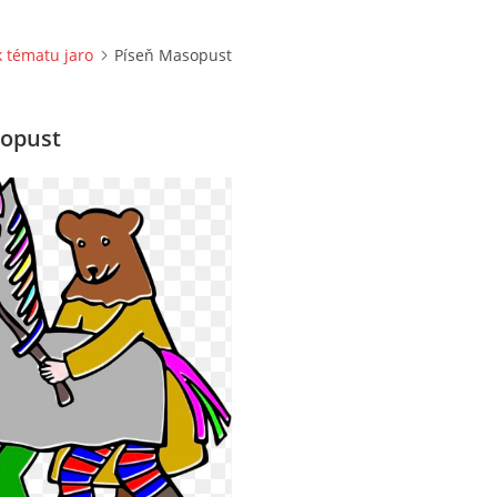
k tématu jaro
Píseň Masopust
sopust