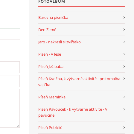
FOTOALBUM
Barevná písnička
Den Země
Jaro - nakresli si zvířátko
Píseň - V lese
Píseň Ježibaba
Píseň Kvočna, k výtvarné aktivitě - prstomalba
vajíčka
Píseň Maminka
Píseň Pavouček - k výtvarné aktivitě - V
pavučině
Píseň Petrklíč