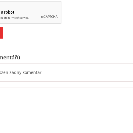
mentářů
ložen žádný komentář