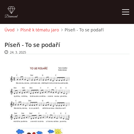
Úvod
Písně k tématu jaro
Píseň - To se podaří
ÚVOD
Píseň - To se podaří
24. 3. 2025
O MĚ
FOTOALBUM
DĚJINY VÝTVARNÉHO UMĚNÍ
NOVINKY ZE ŠKOLSTVÍ 2025
ROČNÍ PLÁN - INSPIRACE /DLE NOVÉHO RVP PV 2025