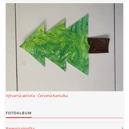
PÍSNĚ K TÉMATU PODZIM
BÁSNĚ K TÉMATU PODZIM
POHYBOVÉ AKTIVITY NA TÉMA PODZIM
PÍSNĚ K TÉMATU ZIMA
BÁSNĚ K TÉMATU ZIMA
Výtvarná aktivita - Červená Karkulka
POHYBOVÉ AKTIVITY NA TÉMA ZIMA
FOTOALBUM
VZDĚLÁVACÍ PLÁN OD ZÁŘÍ DO ČERVNA
Barevná písnička