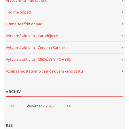
Pracovní list - slova , jaro
Třídíme odpad
HALLOWEEN
Učíme se třídit odpad
DUŠIČKY
Výtvarná aktivita - Čarodějnice
Výtvarná aktivita - Červená Karkulka
SVATÝ MARTIN
Výtvarná aktivita - MEDÚZY V POHYBU
SVATÁ KATEŘINA 25.LISTOPADU
Vznik samostatného československého státu
SVATÁ BARBORA 4.12.
ARCHIV
MIKULÁŠ, ČERTI
<<
červenec /
2026
>>
MASOPUST
RSS