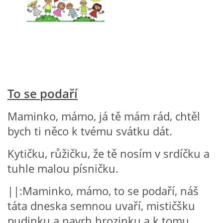
VZDĚLÁVACÍ BLOK ZÁŘÍ
VZDĚLÁVACÍ BLOK ŘÍJEN
VZDĚLÁVACÍ BLOK LISTOPAD
To se podaří
VZDĚLÁVACÍ BLOK PROSINEC
Maminko, mámo, já tě mám rád, chtěl
bych ti něco k tvému svátku dát.
VZDĚLÁVACÍ BLOK LEDEN
Kytičku, růžičku, že tě nosím v srdíčku a
tuhle malou písničku.
VZDĚLÁVACÍ BLOK ÚNOR
||:Maminko, mámo, to se podaří, náš
VZDĚLÁVACÍ BLOK BŘEZEN
táta dneska semnou uvaří, mističšku
pudinku a navrh hrozinku a k tomu