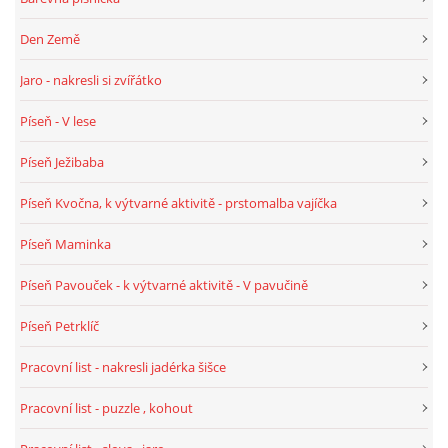
TÝDENNÍ PLÁNY
Den Země
SMYSLOVÁ AKTIVITA
Jaro - nakresli si zvířátko
Píseň - V lese
MONTESSORI AKTIVITA
Píseň Ježibaba
JÓGOVÉ CVIČENÍ, TYPY, RADY, RECENZE
Píseň Kvočna, k výtvarné aktivitě - prstomalba vajíčka
Píseň Maminka
KALENDÁŘ PRO DĚTI
Píseň Pavouček - k výtvarné aktivitě - V pavučině
STÁTNÍ SVÁTKY
Píseň Petrklíč
Pracovní list - nakresli jadérka šišce
SVATÝ VÁCLAV
Pracovní list - puzzle , kohout
20.10. DEN STROMŮ