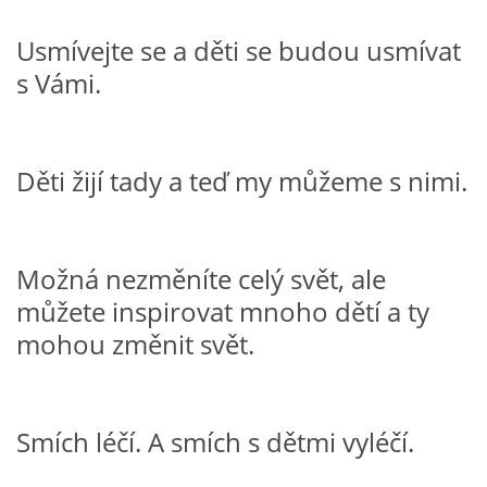
Usmívejte se a děti se budou usmívat
HALLOWEEN
s Vámi.
DUŠIČKY
Děti žijí tady a teď my můžeme s nimi.
SVATÝ MARTIN
SVATÁ KATEŘINA 25.LISTOPADU
Možná nezměníte celý svět, ale
můžete inspirovat mnoho dětí a ty
SVATÁ BARBORA 4.12.
mohou změnit svět.
MIKULÁŠ, ČERTI
Smích léčí. A smích s dětmi vyléčí.
MASOPUST