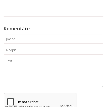
VELIKONOCE
SVĚTOVÝ DEN VODY 22. BŘEZEN
Komentáře
KREATIVNÍ OVOCNÉ A ZELENINOVÉ MLSÁNÍ
RECENZE NA KNIHY
RECENZE NA HRAČKY
MIKULÁŠSKÁ NADÍLKA
VÁNOČNÍ TVOŘENÍ