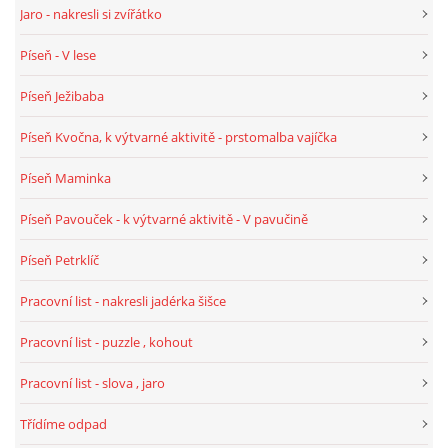
Jaro - nakresli si zvířátko
SPORTÍK - DĚTI V POHYBU
Píseň - V lese
STOP ŠIKANĚ ANEB ŠIKANA BOLÍ
Píseň Ježibaba
Píseň Kvočna, k výtvarné aktivitě - prstomalba vajíčka
VĚDOMÁ VÝCHOVA
Píseň Maminka
SADA EMOČNÍCH HER PRO DĚTI 3 - 4 ROKY
Píseň Pavouček - k výtvarné aktivitě - V pavučině
Píseň Petrklíč
MERCH
Pracovní list - nakresli jadérka šišce
MOJE TVORBA POHÁDEK PRO DĚTI
Pracovní list - puzzle , kohout
Pracovní list - slova , jaro
POHÁDKY NA SPOTIFY
Třídíme odpad