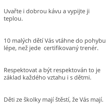
TÝDENNÍ PLÁNY
Uvařte i dobrou kávu a vypijte ji
teplou.
SMYSLOVÁ AKTIVITA
MONTESSORI AKTIVITA
10 malých dětí Vás vtáhne do pohybu
lépe, než jede certifikovaný trenér.
JÓGOVÉ CVIČENÍ, TYPY, RADY, RECENZE
KALENDÁŘ PRO DĚTI
Respektovat a být respektován to je
základ každého vztahu i s dětmi.
STÁTNÍ SVÁTKY
SVATÝ VÁCLAV
Děti ze školky mají štěstí, že Vás mají.
20.10. DEN STROMŮ