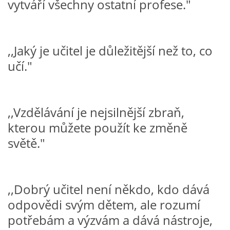
vytváří všechny ostatní profese."
VZDĚLÁVACÍ BLOK DUBEN
VÝTVARNÉ TECHNIKY
,,Jaký je učitel je důležitější než to, co
učí."
VÝTVARNÉ POMŮCKY
VÝTVARNÉ AKTIVITY - JARO
,,Vzdělávání je nejsilnější zbraň,
kterou můžete použít ke změně
VÝTVARNÉ AKTIVITY - LÉTO
světě."
VÝTVARNÉ AKTIVITY - PODZIM
,,Dobrý učitel není někdo, kdo dává
VÝTVARNÉ AKTIVITY - ZIMA
odpovědi svým dětem, ale rozumí
potřebám a výzvám a dává nástroje,
CHARAKTERISTIKA ROČNÍCH OBDOBÍ