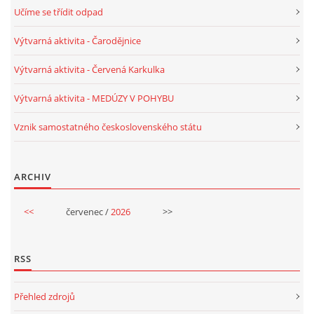
SPONZOŘI
Učíme se třídit odpad
Výtvarná aktivita - Čarodějnice
Výtvarná aktivita - Červená Karkulka
© 2026 eStránky.cz
|
RSS
Výtvarná aktivita - MEDÚZY V POHYBU
Vznik samostatného československého státu
ARCHIV
<<
červenec /
2026
>>
RSS
Přehled zdrojů