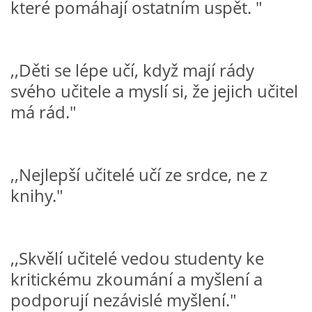
které pomáhají ostatním uspět. "
HÁDANKY K TÉMATU JARO, LÉTO, PODZIM,ZIMA
,,Děti se lépe učí, když mají rády
PÍSNĚ K TÉMATU JARO
svého učitele a myslí si, že jejich učitel
má rád."
BÁSNĚ K TÉMATU JARO
POHYBOVÉ AKTIVITY NA TÉMA JARO
,,Nejlepší učitelé učí ze srdce, ne z
knihy."
PÍSNĚ K TÉMATU LÉTO
BÁSNĚ K TÉMATU LÉTO
,,Skvělí učitelé vedou studenty ke
kritickému zkoumání a myšlení a
podporují nezávislé myšlení."
POHYBOVÉ AKTIVITY NA TÉMA LÉTO