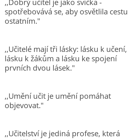
,,Dobrý učitel je jako svíčka -
spotřebovává se, aby osvětlila cestu
VZDĚLÁVACÍ BLOK ZÁŘÍ
ostatním."
VZDĚLÁVACÍ BLOK ŘÍJEN
,,Učitelé mají tři lásky: lásku k učení,
VZDĚLÁVACÍ BLOK LISTOPAD
lásku k žákům a lásku ke spojení
prvních dvou lásek."
VZDĚLÁVACÍ BLOK PROSINEC
VZDĚLÁVACÍ BLOK LEDEN
,,Umění učit je umění pomáhat
objevovat."
VZDĚLÁVACÍ BLOK ÚNOR
VZDĚLÁVACÍ BLOK BŘEZEN
,,Učitelství je jediná profese, která