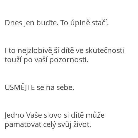
PÍSNĚ K TÉMATU PODZIM
Dnes jen buďte. To úplně stačí.
BÁSNĚ K TÉMATU PODZIM
I to nejzlobivější dítě ve skutečnosti
POHYBOVÉ AKTIVITY NA TÉMA PODZIM
touží po vaší pozornosti.
PÍSNĚ K TÉMATU ZIMA
USMĚJTE se na sebe.
BÁSNĚ K TÉMATU ZIMA
POHYBOVÉ AKTIVITY NA TÉMA ZIMA
Jedno Vaše slovo si dítě může
pamatovat celý svůj život.
VZDĚLÁVACÍ PLÁN OD ZÁŘÍ DO ČERVNA