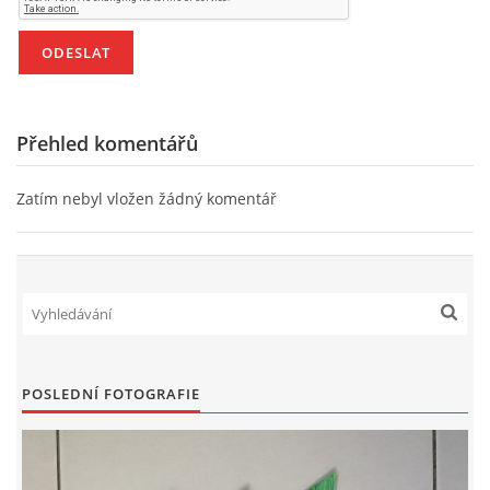
UČTE DĚTI PROŽITKEM
ŠABLONY
Přehled komentářů
SENZORY PLAY
Zatím nebyl vložen žádný komentář
DOPORUČUJI
POLYTECHNICKÉ ČINNOSTI
PORTFÓLIO DÍTĚTE
POSLEDNÍ FOTOGRAFIE
MOTIVAČNÍ CITÁTY PRO UČITELE
POKUSY