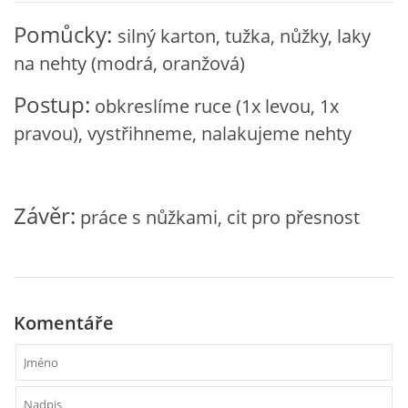
Pomůcky:
silný karton, tužka, nůžky, laky
VZDĚLÁVACÍ BLOK ZÁŘÍ
na nehty (modrá, oranžová)
VZDĚLÁVACÍ BLOK ŘÍJEN
Postup:
obkreslíme ruce (1x levou, 1x
pravou), vystřihneme, nalakujeme nehty
VZDĚLÁVACÍ BLOK LISTOPAD
VZDĚLÁVACÍ BLOK PROSINEC
Závěr:
práce s nůžkami, cit pro přesnost
VZDĚLÁVACÍ BLOK LEDEN
VZDĚLÁVACÍ BLOK ÚNOR
Komentáře
VZDĚLÁVACÍ BLOK BŘEZEN