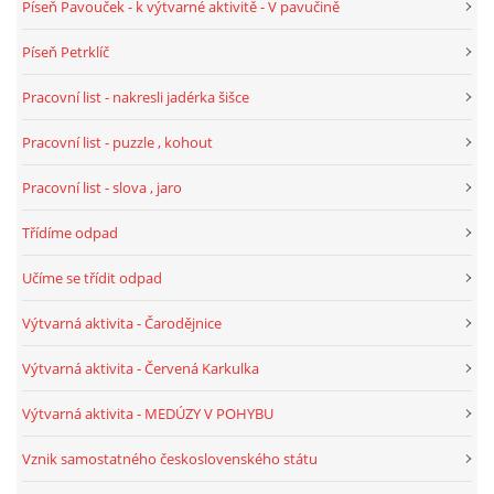
Píseň Pavouček - k výtvarné aktivitě - V pavučině
TÝDENNÍ PLÁNY
Píseň Petrklíč
SMYSLOVÁ AKTIVITA
Pracovní list - nakresli jadérka šišce
Pracovní list - puzzle , kohout
MONTESSORI AKTIVITA
Pracovní list - slova , jaro
JÓGOVÉ CVIČENÍ, TYPY, RADY, RECENZE
Třídíme odpad
Učíme se třídit odpad
KALENDÁŘ PRO DĚTI
Výtvarná aktivita - Čarodějnice
STÁTNÍ SVÁTKY
Výtvarná aktivita - Červená Karkulka
Výtvarná aktivita - MEDÚZY V POHYBU
SVATÝ VÁCLAV
Vznik samostatného československého státu
20.10. DEN STROMŮ