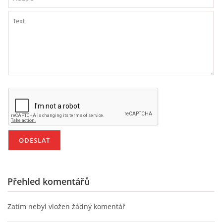
VZDĚLÁVACÍ BLOK DUBEN
VÝTVARNÉ TECHNIKY
VÝTVARNÉ POMŮCKY
VÝTVARNÉ AKTIVITY - JARO
VÝTVARNÉ AKTIVITY - LÉTO
VÝTVARNÉ AKTIVITY - PODZIM
Přehled komentářů
VÝTVARNÉ AKTIVITY - ZIMA
Zatím nebyl vložen žádný komentář
CHARAKTERISTIKA ROČNÍCH OBDOBÍ