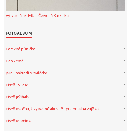
PÍSNĚ K TÉMATU PODZIM
Výtvarná aktivita - Červená Karkulka
BÁSNĚ K TÉMATU PODZIM
FOTOALBUM
POHYBOVÉ AKTIVITY NA TÉMA PODZIM
Barevná písnička
Den Země
PÍSNĚ K TÉMATU ZIMA
Jaro - nakresli si zvířátko
BÁSNĚ K TÉMATU ZIMA
Píseň - V lese
Píseň Ježibaba
POHYBOVÉ AKTIVITY NA TÉMA ZIMA
Píseň Kvočna, k výtvarné aktivitě - prstomalba vajíčka
VZDĚLÁVACÍ PLÁN OD ZÁŘÍ DO ČERVNA
Píseň Maminka