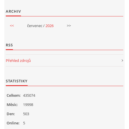
ARCHIV
HALLOWEEN
<<
červenec /
2026
>>
DUŠIČKY
RSS
SVATÝ MARTIN
Přehled zdrojů
SVATÁ KATEŘINA 25.LISTOPADU
STATISTIKY
SVATÁ BARBORA 4.12.
Celkem:
435074
MIKULÁŠ, ČERTI
Měsíc:
19998
Den:
503
MASOPUST
Online:
5