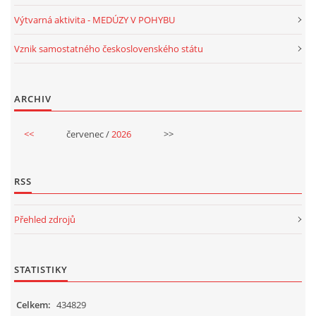
Výtvarná aktivita - MEDÚZY V POHYBU
VELIKONOCE
Vznik samostatného československého státu
SVĚTOVÝ DEN VODY 22. BŘEZEN
ARCHIV
KREATIVNÍ OVOCNÉ A ZELENINOVÉ MLSÁNÍ
<<
červenec /
2026
>>
RECENZE NA KNIHY
RSS
RECENZE NA HRAČKY
Přehled zdrojů
MIKULÁŠSKÁ NADÍLKA
STATISTIKY
VÁNOČNÍ TVOŘENÍ
Celkem:
434829