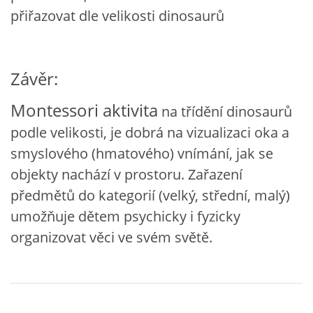
přiřazovat dle velikosti dinosaurů
VZDĚLÁVACÍ BLOK DUBEN
VÝTVARNÉ TECHNIKY
Závěr:
VÝTVARNÉ POMŮCKY
Montessori aktivita
na třídění dinosaurů
podle velikosti, je dobrá na vizualizaci oka a
VÝTVARNÉ AKTIVITY - JARO
smyslového (hmatového) vnímání, jak se
objekty nachází v prostoru. Zařazení
VÝTVARNÉ AKTIVITY - LÉTO
předmětů do kategorií (velký, střední, malý)
umožňuje dětem psychicky i fyzicky
VÝTVARNÉ AKTIVITY - PODZIM
organizovat věci ve svém světě.
VÝTVARNÉ AKTIVITY - ZIMA
CHARAKTERISTIKA ROČNÍCH OBDOBÍ