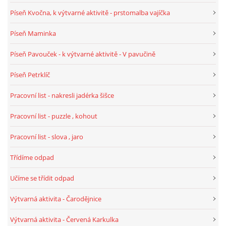
Píseň Kvočna, k výtvarné aktivitě - prstomalba vajíčka
HALLOWEEN
Píseň Maminka
Píseň Pavouček - k výtvarné aktivitě - V pavučině
DUŠIČKY
Píseň Petrklíč
SVATÝ MARTIN
Pracovní list - nakresli jadérka šišce
Pracovní list - puzzle , kohout
SVATÁ KATEŘINA 25.LISTOPADU
Pracovní list - slova , jaro
SVATÁ BARBORA 4.12.
Třídíme odpad
Učíme se třídit odpad
MIKULÁŠ, ČERTI
Výtvarná aktivita - Čarodějnice
MASOPUST
Výtvarná aktivita - Červená Karkulka