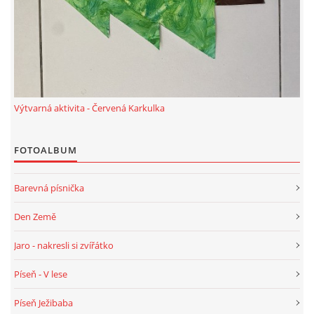
TÝDENNÍ PLÁNY
SMYSLOVÁ AKTIVITA
MONTESSORI AKTIVITA
Výtvarná aktivita - Červená Karkulka
JÓGOVÉ CVIČENÍ, TYPY, RADY, RECENZE
FOTOALBUM
KALENDÁŘ PRO DĚTI
Barevná písnička
Den Země
STÁTNÍ SVÁTKY
Jaro - nakresli si zvířátko
SVATÝ VÁCLAV
Píseň - V lese
Píseň Ježibaba
20.10. DEN STROMŮ