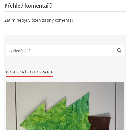
Přehled komentářů
PÍSNĚ K TÉMATU PODZIM
Zatím nebyl vložen žádný komentář
BÁSNĚ K TÉMATU PODZIM
POHYBOVÉ AKTIVITY NA TÉMA PODZIM
PÍSNĚ K TÉMATU ZIMA
POSLEDNÍ FOTOGRAFIE
BÁSNĚ K TÉMATU ZIMA
POHYBOVÉ AKTIVITY NA TÉMA ZIMA
VZDĚLÁVACÍ PLÁN OD ZÁŘÍ DO ČERVNA