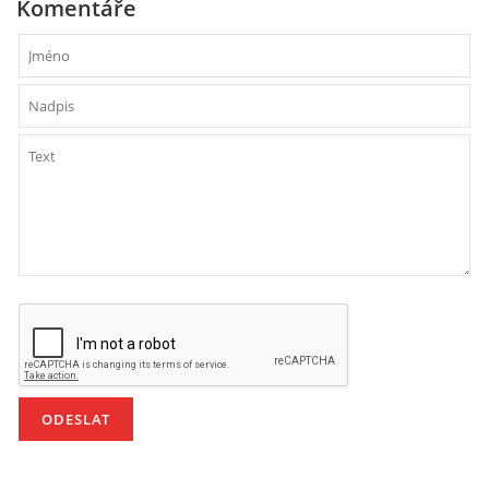
Komentáře
HÁDANKY K TÉMATU JARO, LÉTO, PODZIM,ZIMA
PÍSNĚ K TÉMATU JARO
BÁSNĚ K TÉMATU JARO
POHYBOVÉ AKTIVITY NA TÉMA JARO
PÍSNĚ K TÉMATU LÉTO
BÁSNĚ K TÉMATU LÉTO
POHYBOVÉ AKTIVITY NA TÉMA LÉTO