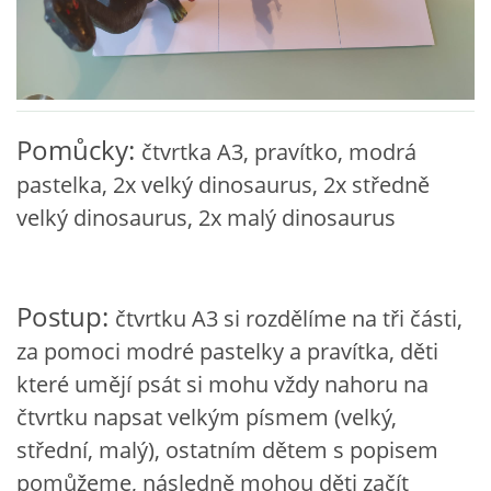
VZDĚLÁVACÍ BLOK ZÁŘÍ
VZDĚLÁVACÍ BLOK ŘÍJEN
Pomůcky:
čtvrtka A3, pravítko, modrá
VZDĚLÁVACÍ BLOK LISTOPAD
pastelka, 2x velký dinosaurus, 2x středně
velký dinosaurus, 2x malý dinosaurus
VZDĚLÁVACÍ BLOK PROSINEC
Postup:
VZDĚLÁVACÍ BLOK LEDEN
čtvrtku A3 si rozdělíme na tři části,
za pomoci modré pastelky a pravítka, děti
VZDĚLÁVACÍ BLOK ÚNOR
které umějí psát si mohu vždy nahoru na
čtvrtku napsat velkým písmem (velký,
VZDĚLÁVACÍ BLOK BŘEZEN
střední, malý), ostatním dětem s popisem
pomůžeme, následně mohou děti začít