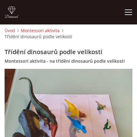
Úvod
Montessori aktivita
Třídění dinosaurů podle velikosti
ÚVOD
Třídění dinosaurů podle velikosti
O MĚ
Montessori aktivita - na třídění dinosaurů podle velikosti
FOTOALBUM
DĚJINY VÝTVARNÉHO UMĚNÍ
NOVINKY ZE ŠKOLSTVÍ 2025
ROČNÍ PLÁN - INSPIRACE /DLE NOVÉHO RVP PV 2025