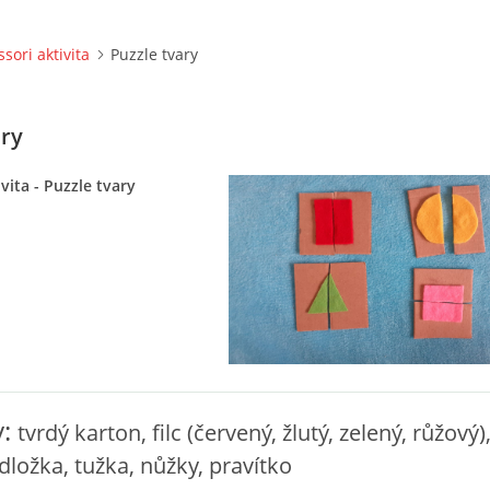
sori aktivita
Puzzle tvary
ary
vita - Puzzle tvary
y:
tvrdý karton, filc (červený, žlutý, zelený, růžový)
dložka, tužka, nůžky, pravítko