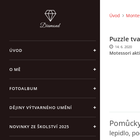
Úvod
Montes
Puzzle tv
14. 6. 2020
ÚVOD
Motessori akti
O MĚ
FOTOALBUM
DĚJINY VÝTVARNÉHO UMĚNÍ
Pomůck
NOVINKY ZE ŠKOLSTVÍ 2025
lepidlo, po