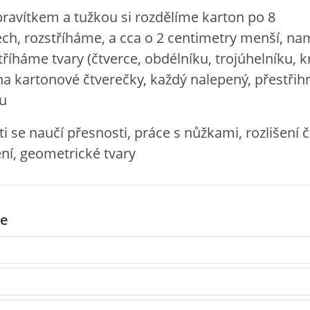
pravítkem a tužkou si rozdělíme karton po 8
ch, rozstříháme, a cca o 2 centimetry menší, n
stříháme tvary (čtverce, obdélníku, trojúhelníku, k
a kartonové čtverečky, každý nalepený, přestři
nu
ti se naučí přesnosti, práce s nůžkami, rozlišení č
ení, geometrické tvary
e