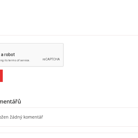
mentářů
ložen žádný komentář