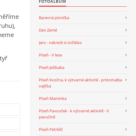
FOTOALBUM
aměříme
Barevná písnička
ruhu),
Den Země
hneme
Jaro - nakresli si zvířátko
Píseň - V lese
tyř
Píseň Ježibaba
Píseň Kvočna, k výtvarné aktivitě - prstomalba
vajíčka
Píseň Maminka
Píseň Pavouček - k výtvarné aktivitě - V
pavučině
Píseň Petrklíč