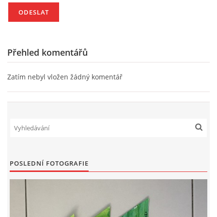
HÁDANKY K TÉMATU JARO, LÉTO, PODZIM,ZIMA
Přehled komentářů
PÍSNĚ K TÉMATU JARO
Zatím nebyl vložen žádný komentář
BÁSNĚ K TÉMATU JARO
POHYBOVÉ AKTIVITY NA TÉMA JARO
PÍSNĚ K TÉMATU LÉTO
POSLEDNÍ FOTOGRAFIE
BÁSNĚ K TÉMATU LÉTO
POHYBOVÉ AKTIVITY NA TÉMA LÉTO