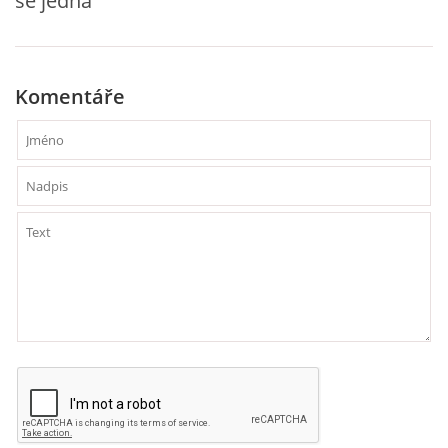
se jedná
VZDĚLÁVACÍ BLOK DUBEN
VÝTVARNÉ TECHNIKY
Komentáře
VÝTVARNÉ POMŮCKY
VÝTVARNÉ AKTIVITY - JARO
VÝTVARNÉ AKTIVITY - LÉTO
VÝTVARNÉ AKTIVITY - PODZIM
VÝTVARNÉ AKTIVITY - ZIMA
CHARAKTERISTIKA ROČNÍCH OBDOBÍ