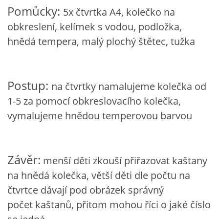
Pomůcky:
5x čtvrtka A4, kolečko na
VZDĚLÁVACÍ BLOK ZÁŘÍ
obkreslení, kelímek s vodou, podložka,
hnědá tempera, malý plochý štětec, tužka
VZDĚLÁVACÍ BLOK ŘÍJEN
VZDĚLÁVACÍ BLOK LISTOPAD
Postup:
na čtvrtky namalujeme kolečka od
1-5 za pomocí obkreslovacího kolečka,
VZDĚLÁVACÍ BLOK PROSINEC
vymalujeme hnědou temperovou barvou
VZDĚLÁVACÍ BLOK LEDEN
Závěr:
menší děti zkouší přiřazovat kaštany
VZDĚLÁVACÍ BLOK ÚNOR
na hnědá kolečka, větší děti dle počtu na
čtvrtce dávají pod obrázek správný
VZDĚLÁVACÍ BLOK BŘEZEN
počet kaštanů, přitom mohou říci o jaké číslo