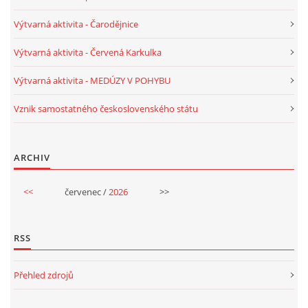
Výtvarná aktivita - Čarodějnice
HALLOWEEN
Výtvarná aktivita - Červená Karkulka
DUŠIČKY
Výtvarná aktivita - MEDÚZY V POHYBU
Vznik samostatného československého státu
SVATÝ MARTIN
ARCHIV
SVATÁ KATEŘINA 25.LISTOPADU
<<
červenec /
2026
>>
SVATÁ BARBORA 4.12.
RSS
MIKULÁŠ, ČERTI
Přehled zdrojů
MASOPUST