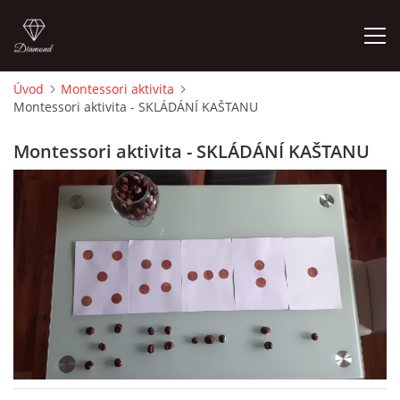
Úvod
Montessori aktivita
Montessori aktivita - SKLÁDÁNÍ KAŠTANU
ÚVOD
Montessori aktivita - SKLÁDÁNÍ KAŠTANU
O MĚ
FOTOALBUM
DĚJINY VÝTVARNÉHO UMĚNÍ
NOVINKY ZE ŠKOLSTVÍ 2025
ROČNÍ PLÁN - INSPIRACE /DLE NOVÉHO RVP PV 2025