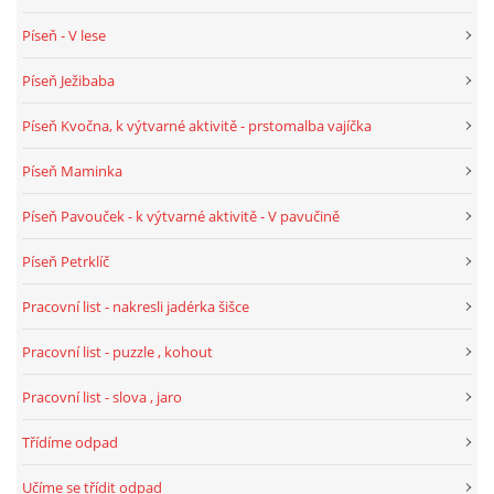
TÝDENNÍ PLÁNY
Píseň - V lese
Píseň Ježibaba
SMYSLOVÁ AKTIVITA
Píseň Kvočna, k výtvarné aktivitě - prstomalba vajíčka
MONTESSORI AKTIVITA
Píseň Maminka
Píseň Pavouček - k výtvarné aktivitě - V pavučině
JÓGOVÉ CVIČENÍ, TYPY, RADY, RECENZE
Píseň Petrklíč
KALENDÁŘ PRO DĚTI
Pracovní list - nakresli jadérka šišce
Pracovní list - puzzle , kohout
STÁTNÍ SVÁTKY
Pracovní list - slova , jaro
SVATÝ VÁCLAV
Třídíme odpad
Učíme se třídit odpad
20.10. DEN STROMŮ