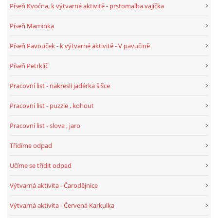
Píseň Kvočna, k výtvarné aktivitě - prstomalba vajíčka
TÝDENNÍ PLÁNY
Píseň Maminka
SMYSLOVÁ AKTIVITA
Píseň Pavouček - k výtvarné aktivitě - V pavučině
Píseň Petrklíč
MONTESSORI AKTIVITA
Pracovní list - nakresli jadérka šišce
JÓGOVÉ CVIČENÍ, TYPY, RADY, RECENZE
Pracovní list - puzzle , kohout
Pracovní list - slova , jaro
KALENDÁŘ PRO DĚTI
Třídíme odpad
STÁTNÍ SVÁTKY
Učíme se třídit odpad
Výtvarná aktivita - Čarodějnice
SVATÝ VÁCLAV
Výtvarná aktivita - Červená Karkulka
20.10. DEN STROMŮ