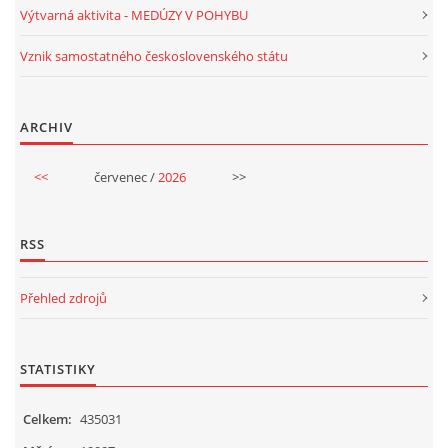
Výtvarná aktivita - MEDÚZY V POHYBU
HALLOWEEN
Vznik samostatného československého státu
DUŠIČKY
ARCHIV
<<
červenec /
2026
>>
SVATÝ MARTIN
SVATÁ KATEŘINA 25.LISTOPADU
RSS
Přehled zdrojů
SVATÁ BARBORA 4.12.
MIKULÁŠ, ČERTI
STATISTIKY
Celkem:
435031
MASOPUST