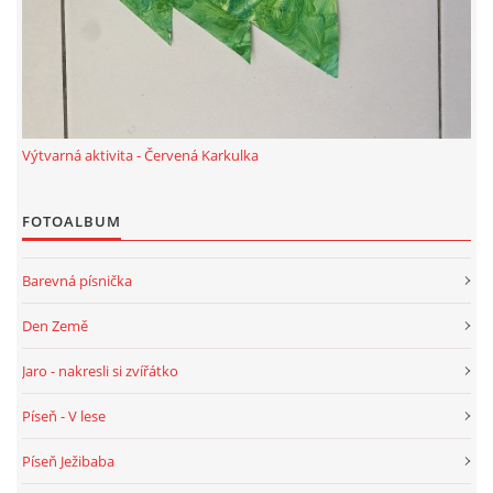
PÍSNĚ K TÉMATU PODZIM
BÁSNĚ K TÉMATU PODZIM
Výtvarná aktivita - Červená Karkulka
POHYBOVÉ AKTIVITY NA TÉMA PODZIM
FOTOALBUM
PÍSNĚ K TÉMATU ZIMA
Barevná písnička
BÁSNĚ K TÉMATU ZIMA
Den Země
Jaro - nakresli si zvířátko
POHYBOVÉ AKTIVITY NA TÉMA ZIMA
Píseň - V lese
VZDĚLÁVACÍ PLÁN OD ZÁŘÍ DO ČERVNA
Píseň Ježibaba