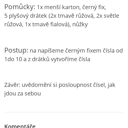
Pomůcky:
1x menší karton, černý fix,
VZDĚLÁVACÍ BLOK ZÁŘÍ
5 plyšový drátek (2x tmavě růžová, 2x světle
růžová, 1x tmavě fialová), nůžky
VZDĚLÁVACÍ BLOK ŘÍJEN
VZDĚLÁVACÍ BLOK LISTOPAD
Postup:
na napíšeme černým fixem čísla od
1do 10 a z drátků vytvoříme čísla
VZDĚLÁVACÍ BLOK PROSINEC
VZDĚLÁVACÍ BLOK LEDEN
Závěr: uvědomění si posloupnost čísel, jak
jdou za sebou
VZDĚLÁVACÍ BLOK ÚNOR
VZDĚLÁVACÍ BLOK BŘEZEN
Komentáře