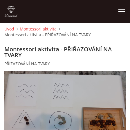
Úvod
Montessori aktivita
Montessori aktivita - PŘIŘAZOVÁNÍ NA TVARY
ÚVOD
Montessori aktivita - PŘIŘAZOVÁNÍ NA
O MĚ
TVARY
PŘIZAZOVÁNÍ NA TVARY
FOTOALBUM
DĚJINY VÝTVARNÉHO UMĚNÍ
NOVINKY ZE ŠKOLSTVÍ 2025
ROČNÍ PLÁN - INSPIRACE /DLE NOVÉHO RVP PV 2025