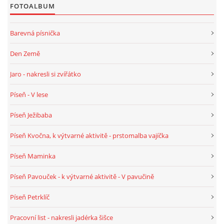
FOTOALBUM
PÍSNĚ K TÉMATU PODZIM
Barevná písnička
BÁSNĚ K TÉMATU PODZIM
Den Země
Jaro - nakresli si zvířátko
POHYBOVÉ AKTIVITY NA TÉMA PODZIM
Píseň - V lese
PÍSNĚ K TÉMATU ZIMA
Píseň Ježibaba
Píseň Kvočna, k výtvarné aktivitě - prstomalba vajíčka
BÁSNĚ K TÉMATU ZIMA
Píseň Maminka
POHYBOVÉ AKTIVITY NA TÉMA ZIMA
Píseň Pavouček - k výtvarné aktivitě - V pavučině
Píseň Petrklíč
VZDĚLÁVACÍ PLÁN OD ZÁŘÍ DO ČERVNA
Pracovní list - nakresli jadérka šišce