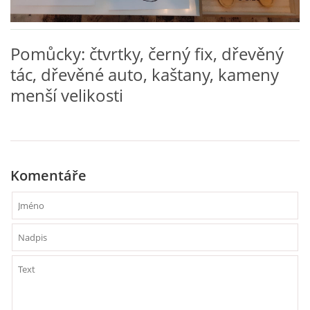
VZDĚLÁVACÍ BLOK ZÁŘÍ
Pomůcky: čtvrtky, černý fix, dřevěný
VZDĚLÁVACÍ BLOK ŘÍJEN
tác, dřevěné auto, kaštany, kameny
menší velikosti
VZDĚLÁVACÍ BLOK LISTOPAD
VZDĚLÁVACÍ BLOK PROSINEC
Komentáře
VZDĚLÁVACÍ BLOK LEDEN
VZDĚLÁVACÍ BLOK ÚNOR
VZDĚLÁVACÍ BLOK BŘEZEN