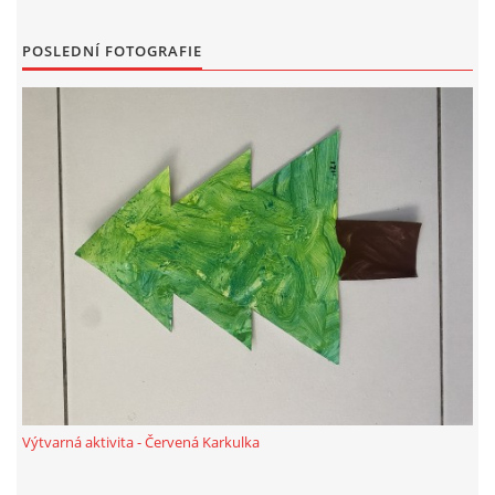
POSLEDNÍ FOTOGRAFIE
HÁDANKY K TÉMATU JARO, LÉTO, PODZIM,ZIMA
PÍSNĚ K TÉMATU JARO
BÁSNĚ K TÉMATU JARO
POHYBOVÉ AKTIVITY NA TÉMA JARO
PÍSNĚ K TÉMATU LÉTO
BÁSNĚ K TÉMATU LÉTO
Výtvarná aktivita - Červená Karkulka
POHYBOVÉ AKTIVITY NA TÉMA LÉTO