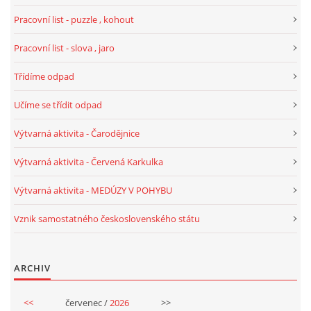
TÝDENNÍ PLÁNY
Pracovní list - puzzle , kohout
Pracovní list - slova , jaro
SMYSLOVÁ AKTIVITA
Třídíme odpad
MONTESSORI AKTIVITA
Učíme se třídit odpad
Výtvarná aktivita - Čarodějnice
JÓGOVÉ CVIČENÍ, TYPY, RADY, RECENZE
Výtvarná aktivita - Červená Karkulka
KALENDÁŘ PRO DĚTI
Výtvarná aktivita - MEDÚZY V POHYBU
Vznik samostatného československého státu
STÁTNÍ SVÁTKY
SVATÝ VÁCLAV
ARCHIV
<<
červenec /
2026
>>
20.10. DEN STROMŮ