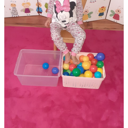
VZDĚLÁVACÍ BLOK ZÁŘÍ
VZDĚLÁVACÍ BLOK ŘÍJEN
VZDĚLÁVACÍ BLOK LISTOPAD
VZDĚLÁVACÍ BLOK PROSINEC
VZDĚLÁVACÍ BLOK LEDEN
VZDĚLÁVACÍ BLOK ÚNOR
VZDĚLÁVACÍ BLOK BŘEZEN