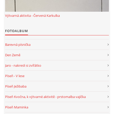
HALLOWEEN
Výtvarná aktivita - Červená Karkulka
DUŠIČKY
FOTOALBUM
Barevná písnička
SVATÝ MARTIN
Den Země
SVATÁ KATEŘINA 25.LISTOPADU
Jaro - nakresli si zvířátko
Píseň - V lese
SVATÁ BARBORA 4.12.
Píseň Ježibaba
MIKULÁŠ, ČERTI
Píseň Kvočna, k výtvarné aktivitě - prstomalba vajíčka
Píseň Maminka
MASOPUST