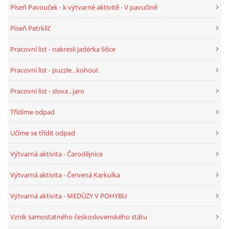
Píseň Pavouček - k výtvarné aktivitě - V pavučině
VELIKONOCE
Píseň Petrklíč
SVĚTOVÝ DEN VODY 22. BŘEZEN
Pracovní list - nakresli jadérka šišce
Pracovní list - puzzle , kohout
KREATIVNÍ OVOCNÉ A ZELENINOVÉ MLSÁNÍ
Pracovní list - slova , jaro
RECENZE NA KNIHY
Třídíme odpad
Učíme se třídit odpad
RECENZE NA HRAČKY
Výtvarná aktivita - Čarodějnice
MIKULÁŠSKÁ NADÍLKA
Výtvarná aktivita - Červená Karkulka
Výtvarná aktivita - MEDÚZY V POHYBU
VÁNOČNÍ TVOŘENÍ
Vznik samostatného československého státu