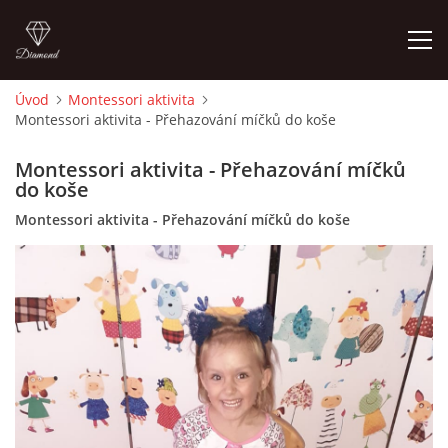
Úvod
Montessori aktivita
Montessori aktivita - Přehazování míčků do koše
ÚVOD
Montessori aktivita - Přehazování míčků
O MĚ
do koše
Montessori aktivita - Přehazování míčků do koše
FOTOALBUM
DĚJINY VÝTVARNÉHO UMĚNÍ
NOVINKY ZE ŠKOLSTVÍ 2025
ROČNÍ PLÁN - INSPIRACE /DLE NOVÉHO RVP PV 2025