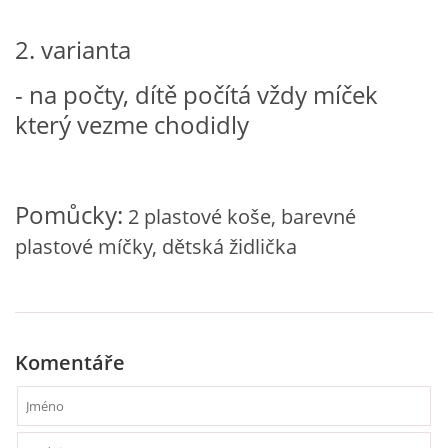
2. varianta
HÁDANKY K TÉMATU JARO, LÉTO, PODZIM,ZIMA
- na počty, dítě počítá vždy míček
který vezme chodidly
PÍSNĚ K TÉMATU JARO
BÁSNĚ K TÉMATU JARO
Pomůcky:
2 plastové koše, barevné
POHYBOVÉ AKTIVITY NA TÉMA JARO
plastové míčky, dětská židlička
PÍSNĚ K TÉMATU LÉTO
Komentáře
BÁSNĚ K TÉMATU LÉTO
POHYBOVÉ AKTIVITY NA TÉMA LÉTO