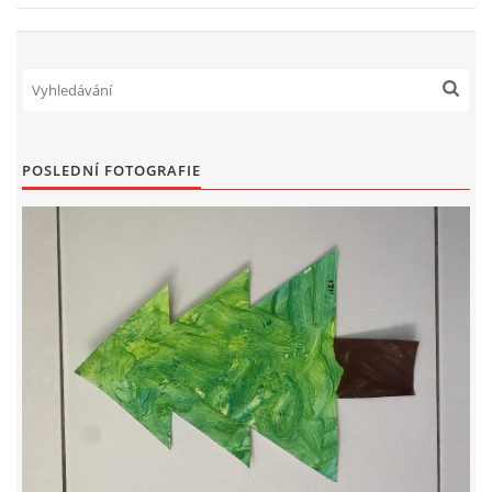
TÝDENNÍ PLÁNY
SMYSLOVÁ AKTIVITA
MONTESSORI AKTIVITA
POSLEDNÍ FOTOGRAFIE
JÓGOVÉ CVIČENÍ, TYPY, RADY, RECENZE
KALENDÁŘ PRO DĚTI
STÁTNÍ SVÁTKY
SVATÝ VÁCLAV
20.10. DEN STROMŮ