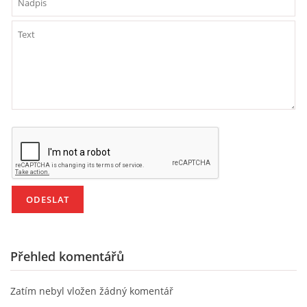
PÍSNĚ K TÉMATU PODZIM
BÁSNĚ K TÉMATU PODZIM
POHYBOVÉ AKTIVITY NA TÉMA PODZIM
PÍSNĚ K TÉMATU ZIMA
BÁSNĚ K TÉMATU ZIMA
POHYBOVÉ AKTIVITY NA TÉMA ZIMA
Přehled komentářů
VZDĚLÁVACÍ PLÁN OD ZÁŘÍ DO ČERVNA
Zatím nebyl vložen žádný komentář