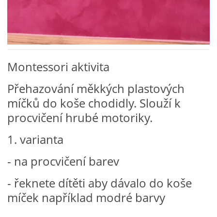
VZDĚLÁVACÍ BLOK DUBEN
VÝTVARNÉ TECHNIKY
Montessori aktivita
VÝTVARNÉ POMŮCKY
Přehazování měkkých plastových
VÝTVARNÉ AKTIVITY - JARO
míčků do koše chodidly. Slouží k
procvičení hrubé motoriky.
VÝTVARNÉ AKTIVITY - LÉTO
1. varianta
VÝTVARNÉ AKTIVITY - PODZIM
- na procvičení barev
- řeknete dítěti aby dávalo do koše
VÝTVARNÉ AKTIVITY - ZIMA
míček například modré barvy
CHARAKTERISTIKA ROČNÍCH OBDOBÍ