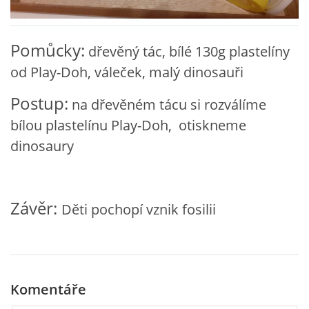
VZDĚLÁVACÍ BLOK ZÁŘÍ
Pomůcky:
dřevěný tác, bílé 130g plastelíny
VZDĚLÁVACÍ BLOK ŘÍJEN
od Play-Doh, váleček, malý dinosauři
Postup:
na dřevěném tácu si rozválíme
VZDĚLÁVACÍ BLOK LISTOPAD
bílou plastelínu Play-Doh, otiskneme
dinosaury
VZDĚLÁVACÍ BLOK PROSINEC
VZDĚLÁVACÍ BLOK LEDEN
Závěr:
Děti pochopí vznik fosilii
VZDĚLÁVACÍ BLOK ÚNOR
VZDĚLÁVACÍ BLOK BŘEZEN
Komentáře