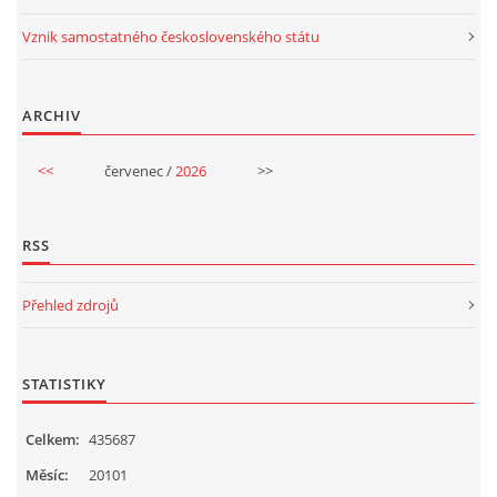
Vznik samostatného československého státu
HALLOWEEN
ARCHIV
DUŠIČKY
<<
červenec /
2026
>>
SVATÝ MARTIN
RSS
SVATÁ KATEŘINA 25.LISTOPADU
Přehled zdrojů
SVATÁ BARBORA 4.12.
STATISTIKY
MIKULÁŠ, ČERTI
Celkem:
435687
MASOPUST
Měsíc:
20101