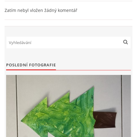
Zatím nebyl vložen žádný komentář
HÁDANKY K TÉMATU JARO, LÉTO, PODZIM,ZIMA
PÍSNĚ K TÉMATU JARO
BÁSNĚ K TÉMATU JARO
POSLEDNÍ FOTOGRAFIE
POHYBOVÉ AKTIVITY NA TÉMA JARO
PÍSNĚ K TÉMATU LÉTO
BÁSNĚ K TÉMATU LÉTO
POHYBOVÉ AKTIVITY NA TÉMA LÉTO