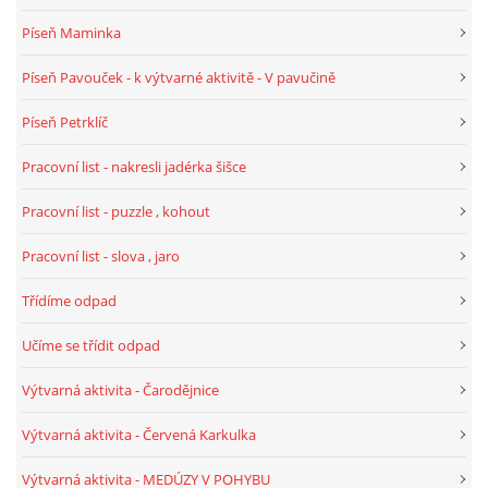
TÝDENNÍ PLÁNY
Píseň Maminka
Píseň Pavouček - k výtvarné aktivitě - V pavučině
SMYSLOVÁ AKTIVITA
Píseň Petrklíč
MONTESSORI AKTIVITA
Pracovní list - nakresli jadérka šišce
Pracovní list - puzzle , kohout
JÓGOVÉ CVIČENÍ, TYPY, RADY, RECENZE
Pracovní list - slova , jaro
KALENDÁŘ PRO DĚTI
Třídíme odpad
Učíme se třídit odpad
STÁTNÍ SVÁTKY
Výtvarná aktivita - Čarodějnice
SVATÝ VÁCLAV
Výtvarná aktivita - Červená Karkulka
Výtvarná aktivita - MEDÚZY V POHYBU
20.10. DEN STROMŮ