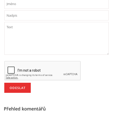
VZDĚLÁVACÍ BLOK DUBEN
VÝTVARNÉ TECHNIKY
VÝTVARNÉ POMŮCKY
VÝTVARNÉ AKTIVITY - JARO
VÝTVARNÉ AKTIVITY - LÉTO
VÝTVARNÉ AKTIVITY - PODZIM
VÝTVARNÉ AKTIVITY - ZIMA
Přehled komentářů
CHARAKTERISTIKA ROČNÍCH OBDOBÍ