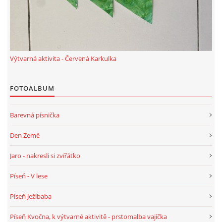
PÍSNĚ K TÉMATU PODZIM
BÁSNĚ K TÉMATU PODZIM
Výtvarná aktivita - Červená Karkulka
POHYBOVÉ AKTIVITY NA TÉMA PODZIM
FOTOALBUM
PÍSNĚ K TÉMATU ZIMA
Barevná písnička
Den Země
BÁSNĚ K TÉMATU ZIMA
Jaro - nakresli si zvířátko
POHYBOVÉ AKTIVITY NA TÉMA ZIMA
Píseň - V lese
Píseň Ježibaba
VZDĚLÁVACÍ PLÁN OD ZÁŘÍ DO ČERVNA
Píseň Kvočna, k výtvarné aktivitě - prstomalba vajíčka