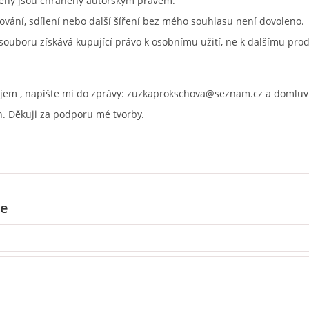
běhy jsou chráněny autorským právem.
írování, sdílení nebo další šíření bez mého souhlasu není dovoleno.
ouboru získává kupující právo k osobnímu užití, ne k dalšímu prod
jem , napište mi do zprávy: zuzkaprokschova@seznam.cz a domlu
. Děkuji za podporu mé tvorby.
e