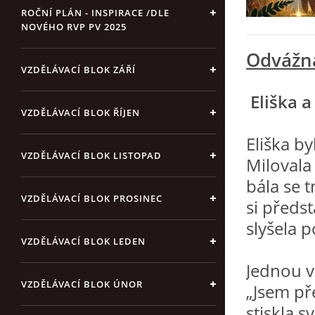
ROČNÍ PLÁN - INSPIRACE /DLE
NOVÉHO RVP PV 2025
Odvážná
VZDĚLÁVACÍ BLOK ZÁŘÍ
Eliška a
VZDĚLÁVACÍ BLOK ŘÍJEN
Eliška by
VZDĚLÁVACÍ BLOK LISTOPAD
Milovala 
bála se 
VZDĚLÁVACÍ BLOK PROSINEC
si předs
slyšela 
VZDĚLÁVACÍ BLOK LEDEN
Jednou v
VZDĚLÁVACÍ BLOK ÚNOR
„Jsem př
stiskla s