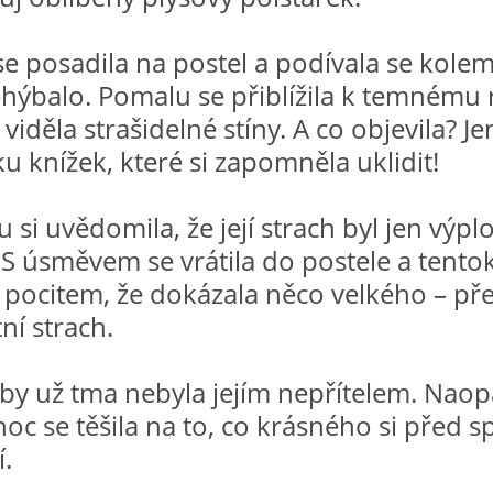
e posadila na postel a podívala se kolem
ehýbalo. Pomalu se přiblížila k temnému 
viděla strašidelné stíny. A co objevila? Je
 knížek, které si zapomněla uklidit!
 si uvědomila, že její strach byl jen výp
. S úsměvem se vrátila do postele a tento
s pocitem, že dokázala něco velkého – př
tní strach.
by už tma nebyla jejím nepřítelem. Naop
oc se těšila na to, co krásného si před 
í.