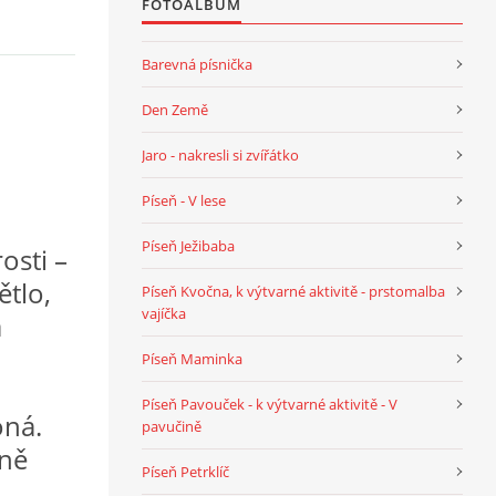
FOTOALBUM
Barevná písnička
Den Země
Jaro - nakresli si zvířátko
Píseň - V lese
Píseň Ježibaba
osti –
ětlo,
Píseň Kvočna, k výtvarné aktivitě - prstomalba
vajíčka
a
Píseň Maminka
Píseň Pavouček - k výtvarné aktivitě - V
oná.
pavučině
vně
Píseň Petrklíč