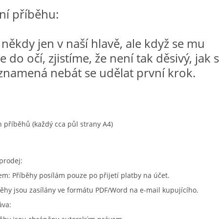
í příběhu:
 někdy jen v naší hlavě, ale když se mu
do očí, zjistíme, že není tak děsivý, jak 
namená nebát se udělat první krok.
h příběhů (každý cca půl strany A4)
prodej:
em: Příběhy posílám pouze po přijetí platby na účet.
běhy jsou zasílány ve formátu PDF/Word na e-mail kupujícího.
áva: