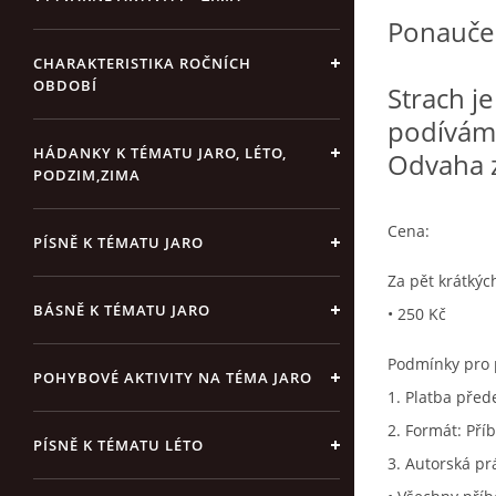
Ponaučen
CHARAKTERISTIKA ROČNÍCH
OBDOBÍ
Strach je
podíváme 
HÁDANKY K TÉMATU JARO, LÉTO,
Odvaha z
PODZIM,ZIMA
Cena:
PÍSNĚ K TÉMATU JARO
Za pět krátkýc
BÁSNĚ K TÉMATU JARO
• 250 Kč
Podmínky pro 
POHYBOVÉ AKTIVITY NA TÉMA JARO
1. Platba před
2. Formát: Pří
PÍSNĚ K TÉMATU LÉTO
3. Autorská pr