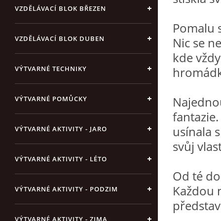
VZDĚLÁVACÍ BLOK BŘEZEN
Pomalu s
VZDĚLÁVACÍ BLOK DUBEN
Nic se n
kde vždy 
VÝTVARNÉ TECHNIKY
hromádku
Najednou
VÝTVARNÉ POMŮCKY
fantazie
usínala 
VÝTVARNÉ AKTIVITY - JARO
svůj vlas
VÝTVARNÉ AKTIVITY - LÉTO
Od té do
Každou n
VÝTVARNÉ AKTIVITY - PODZIM
představ
VÝTVARNÉ AKTIVITY - ZIMA