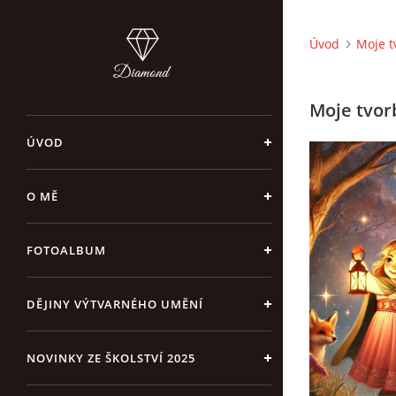
Úvod
Moje t
Moje tvor
ÚVOD
O MĚ
FOTOALBUM
DĚJINY VÝTVARNÉHO UMĚNÍ
NOVINKY ZE ŠKOLSTVÍ 2025