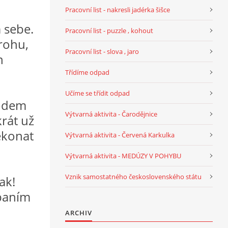
Pracovní list - nakresli jadérka šišce
 sebe.
Pracovní list - puzzle , kohout
rohu,
Pracovní list - slova , jaro
n
Třídíme odpad
Učíme se třídit odpad
lodem
Výtvarná aktivita - Čarodějnice
krát už
ekonat
Výtvarná aktivita - Červená Karkulka
Výtvarná aktivita - MEDÚZY V POHYBU
Vznik samostatného československého státu
ak!
spaním
ARCHIV