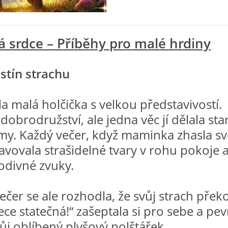
 srdce – Příběhy pro malé hrdiny
 stín strachu
la malá holčička s velkou představivostí.
dobrodružství, ale jedna věc jí dělala star
tmy. Každý večer, když maminka zhasla sv
tavovala strašidelné tvary v rohu pokoje 
podivné zvuky.
ečer se ale rozhodla, že svůj strach přek
ece statečná!“ zašeptala si pro sebe a pe
vůj oblíbený plyšový polštářek.