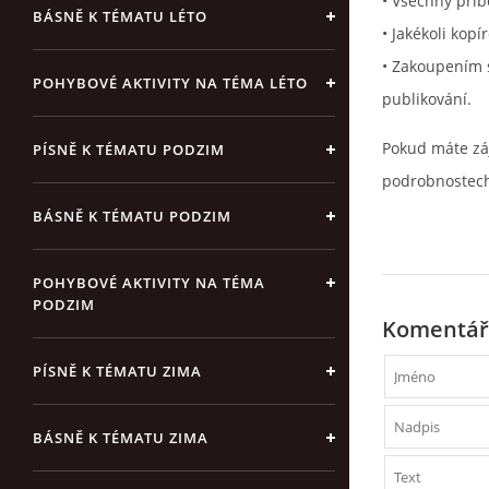
• Všechny pří
BÁSNĚ K TÉMATU LÉTO
• Jakékoli kop
• Zakoupením s
POHYBOVÉ AKTIVITY NA TÉMA LÉTO
publikování.
Pokud máte zá
PÍSNĚ K TÉMATU PODZIM
podrobnostech
BÁSNĚ K TÉMATU PODZIM
POHYBOVÉ AKTIVITY NA TÉMA
PODZIM
Komentář
PÍSNĚ K TÉMATU ZIMA
BÁSNĚ K TÉMATU ZIMA