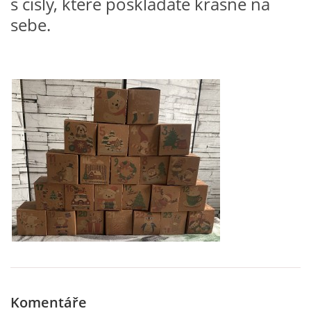
s čísly, které poskládáte krásně na
sebe.
PÍSNĚ K TÉMATU PODZIM
BÁSNĚ K TÉMATU PODZIM
POHYBOVÉ AKTIVITY NA TÉMA PODZIM
PÍSNĚ K TÉMATU ZIMA
BÁSNĚ K TÉMATU ZIMA
POHYBOVÉ AKTIVITY NA TÉMA ZIMA
VZDĚLÁVACÍ PLÁN OD ZÁŘÍ DO ČERVNA
Komentáře