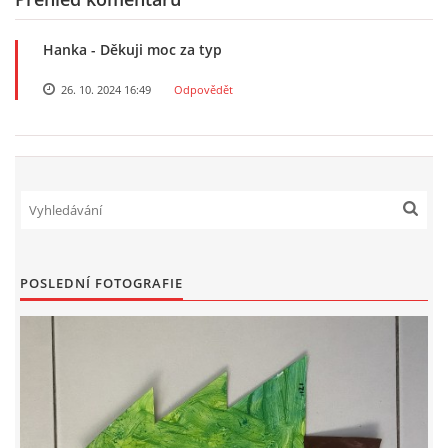
Hanka
- Děkuji moc za typ
HALLOWEEN
26. 10. 2024 16:49
Odpovědět
DUŠIČKY
SVATÝ MARTIN
SVATÁ KATEŘINA 25.LISTOPADU
POSLEDNÍ FOTOGRAFIE
SVATÁ BARBORA 4.12.
MIKULÁŠ, ČERTI
MASOPUST