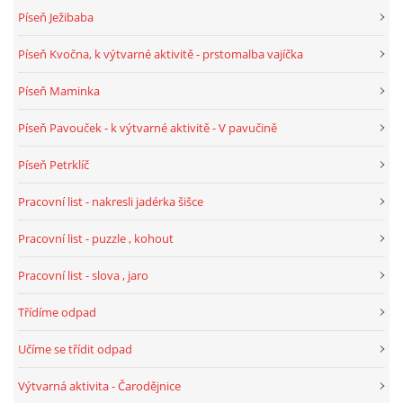
UČTE DĚTI PROŽITKEM
Píseň Ježibaba
Píseň Kvočna, k výtvarné aktivitě - prstomalba vajíčka
ŠABLONY
Píseň Maminka
SENZORY PLAY
Píseň Pavouček - k výtvarné aktivitě - V pavučině
Píseň Petrklíč
DOPORUČUJI
Pracovní list - nakresli jadérka šišce
POLYTECHNICKÉ ČINNOSTI
Pracovní list - puzzle , kohout
Pracovní list - slova , jaro
PORTFÓLIO DÍTĚTE
Třídíme odpad
MOTIVAČNÍ CITÁTY PRO UČITELE
Učíme se třídit odpad
Výtvarná aktivita - Čarodějnice
POKUSY