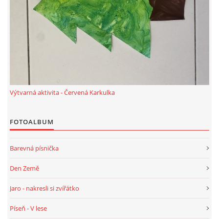
VELIKONOCE
SVĚTOVÝ DEN VODY 22. BŘEZEN
KREATIVNÍ OVOCNÉ A ZELENINOVÉ MLSÁNÍ
Výtvarná aktivita - Červená Karkulka
RECENZE NA KNIHY
FOTOALBUM
RECENZE NA HRAČKY
Barevná písnička
MIKULÁŠSKÁ NADÍLKA
Den Země
Jaro - nakresli si zvířátko
VÁNOČNÍ TVOŘENÍ
Píseň - V lese