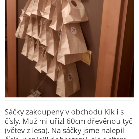
VZDĚLÁVACÍ BLOK ZÁŘÍ
VZDĚLÁVACÍ BLOK ŘÍJEN
VZDĚLÁVACÍ BLOK LISTOPAD
VZDĚLÁVACÍ BLOK PROSINEC
VZDĚLÁVACÍ BLOK LEDEN
VZDĚLÁVACÍ BLOK ÚNOR
Sáčky zakoupeny v obchodu Kik i s
čísly. Muž mi uřízl 60cm dřevěnou tyč
VZDĚLÁVACÍ BLOK BŘEZEN
(větev z lesa). Na sáčky jsme nalepili