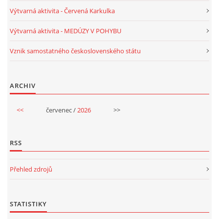
Výtvarná aktivita - Červená Karkulka
POZITIVNÍ AFIRMACE PRO DĚTI
Výtvarná aktivita - MEDÚZY V POHYBU
Vznik samostatného československého státu
PSYCHOHYGIENA PRO UČITELKY
ARCHIV
UČITELSKÁ SEBEREFLEXE
<<
červenec /
2026
>>
DĚTSKÝ VZTEK
RSS
DĚTSKÝ SMUTEK
Přehled zdrojů
EFEKTIVNÍ KOMUNIKACE S DĚTMI
STATISTIKY
CO BY MĚLO DÍTĚ ZVLÁDNOUT PŘED VSTUPEM DO ZŠ