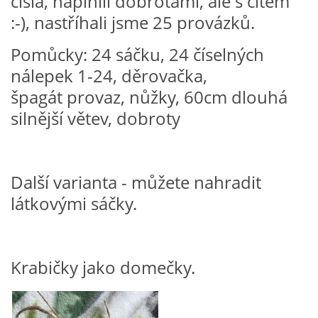
čísla, naplnili dobrotami, ale s citem
VZDĚLÁVACÍ BLOK DUBEN
:-), nastříhali jsme 25 provázků.
Pomůcky: 24 sáčku, 24 číselných
VÝTVARNÉ TECHNIKY
nálepek 1-24, děrovačka,
špagát provaz, nůžky, 60cm dlouhá
VÝTVARNÉ POMŮCKY
silnější větev, dobroty
VÝTVARNÉ AKTIVITY - JARO
Další varianta - můžete nahradit
VÝTVARNÉ AKTIVITY - LÉTO
látkovými sáčky.
VÝTVARNÉ AKTIVITY - PODZIM
Krabičky jako domečky.
VÝTVARNÉ AKTIVITY - ZIMA
CHARAKTERISTIKA ROČNÍCH OBDOBÍ