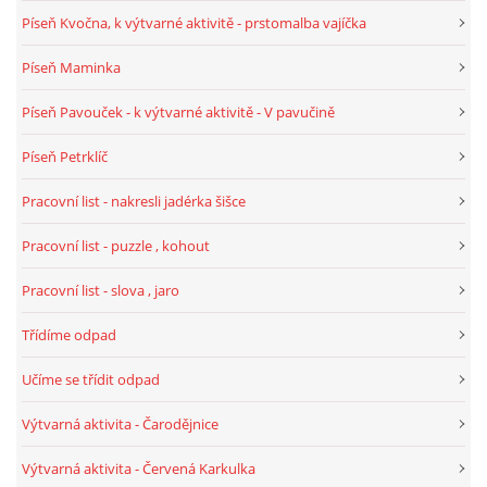
Píseň Kvočna, k výtvarné aktivitě - prstomalba vajíčka
PÍSNĚ K TÉMATU PODZIM
Píseň Maminka
BÁSNĚ K TÉMATU PODZIM
Píseň Pavouček - k výtvarné aktivitě - V pavučině
Píseň Petrklíč
POHYBOVÉ AKTIVITY NA TÉMA PODZIM
Pracovní list - nakresli jadérka šišce
PÍSNĚ K TÉMATU ZIMA
Pracovní list - puzzle , kohout
Pracovní list - slova , jaro
BÁSNĚ K TÉMATU ZIMA
Třídíme odpad
POHYBOVÉ AKTIVITY NA TÉMA ZIMA
Učíme se třídit odpad
Výtvarná aktivita - Čarodějnice
VZDĚLÁVACÍ PLÁN OD ZÁŘÍ DO ČERVNA
Výtvarná aktivita - Červená Karkulka