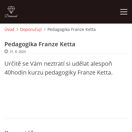
Úvod
Doporučuji
Pedagogika Franze Ketta
ÚVOD
Pedagogika Franze Ketta
31. 8. 2024
O MĚ
Určitě se Vám neztratí si udělat alespoň
40hodin kurzu pedagogiky Franze Ketta.
FOTOALBUM
DĚJINY VÝTVARNÉHO UMĚNÍ
NOVINKY ZE ŠKOLSTVÍ 2025
ROČNÍ PLÁN - INSPIRACE /DLE NOVÉHO RVP PV 2025