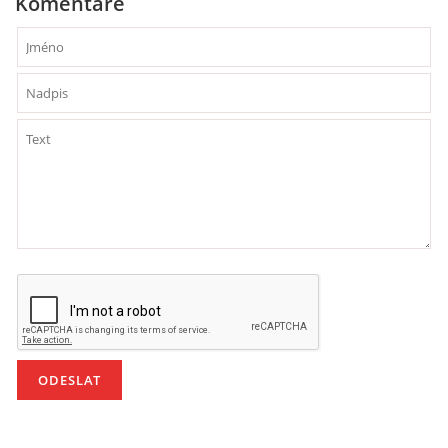
Komentáře
VZDĚLÁVACÍ BLOK ZÁŘÍ
VZDĚLÁVACÍ BLOK ŘÍJEN
VZDĚLÁVACÍ BLOK LISTOPAD
VZDĚLÁVACÍ BLOK PROSINEC
VZDĚLÁVACÍ BLOK LEDEN
VZDĚLÁVACÍ BLOK ÚNOR
VZDĚLÁVACÍ BLOK BŘEZEN