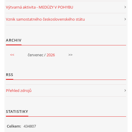
TÝDENNÍ PLÁNY
Výtvarná aktivita - MEDÚZY V POHYBU
Vznik samostatného československého státu
SMYSLOVÁ AKTIVITA
ARCHIV
MONTESSORI AKTIVITA
<<
červenec /
2026
>>
JÓGOVÉ CVIČENÍ, TYPY, RADY, RECENZE
RSS
KALENDÁŘ PRO DĚTI
Přehled zdrojů
STÁTNÍ SVÁTKY
STATISTIKY
SVATÝ VÁCLAV
Celkem:
434807
20.10. DEN STROMŮ