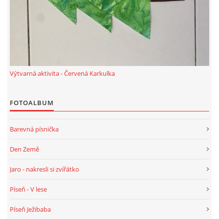
HÁDANKY K TÉMATU JARO, LÉTO, PODZIM,ZIMA
PÍSNĚ K TÉMATU JARO
Výtvarná aktivita - Červená Karkulka
BÁSNĚ K TÉMATU JARO
FOTOALBUM
POHYBOVÉ AKTIVITY NA TÉMA JARO
Barevná písnička
PÍSNĚ K TÉMATU LÉTO
Den Země
Jaro - nakresli si zvířátko
BÁSNĚ K TÉMATU LÉTO
Píseň - V lese
POHYBOVÉ AKTIVITY NA TÉMA LÉTO
Píseň Ježibaba