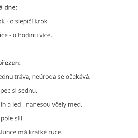
á dne:
k - o slepičí krok
e - o hodinu více.
březen:
 lednu tráva, neúroda se očekává.
 pec si sednu.
íh a led - nanesou včely med.
pole sílí.
lunce má krátké ruce.