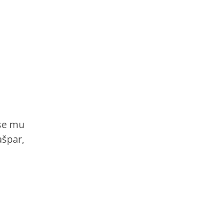
 se mu
ašpar,