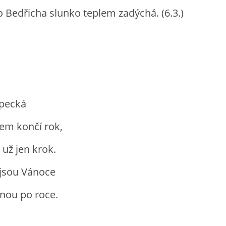
 Bedřicha slunko teplem zadýchá. (6.3.)
pecká
em končí rok,
už jen krok.
 jsou Vánoce
nou po roce.