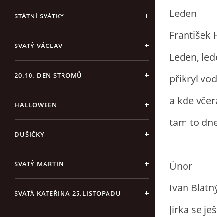
Leden
STÁTNÍ SVÁTKY
František 
SVATÝ VÁCLAV
Leden, led
20.10. DEN STROMŮ
přikryl vo
a kde včer
HALLOWEEN
tam to dn
DUŠIČKY
Únor
SVATÝ MARTIN
Ivan Blatn
SVATÁ KATEŘINA 25.LISTOPADU
Jirka se je