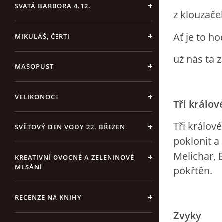
SVATÁ BARBORA 4.12.
z klouzače
Ať je to ho
MIKULÁŠ, ČERTI
už nás ta 
MASOPUST
VELIKONOCE
Tři králov
Tři králov
SVĚTOVÝ DEN VODY 22. BŘEZEN
poklonit a
Melichar, 
KREATIVNÍ OVOCNÉ A ZELENINOVÉ
MLSÁNÍ
pokřtěn.
RECENZE NA KNIHY
Zvyky