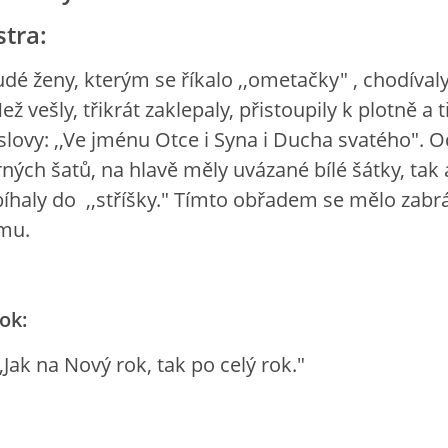
stra:
udé ženy, kterým se říkalo ,,ometačky" , chodíval
 vešly, třikrát zaklepaly, přistoupily k plotně a tř
slovy: ,,Ve jménu Otce i Syna i Ducha svatého". 
rných šatů, na hlavě měly uvázané bílé šátky, tak
íhaly do ,,stříšky." Tímto obřadem se mělo zabrá
ému.
ok:
,,Jak na Nový rok, tak po celý rok."