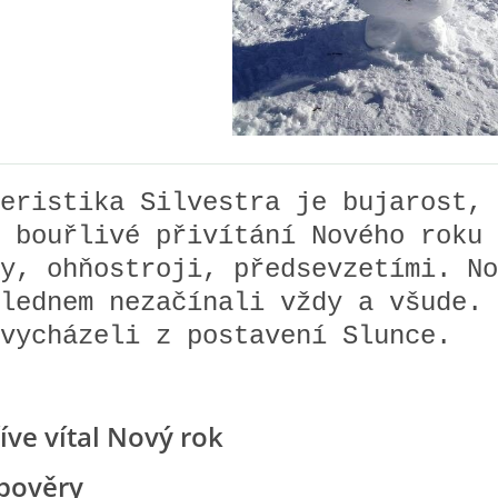
eristika Silvestra je bujarost,
 bouřlivé přivítání Nového roku 
y, ohňostroji, předsevzetími. No
lednem nezačínali vždy a všude. 
vycházeli z postavení Slunce.
říve vítal Nový rok
 pověry