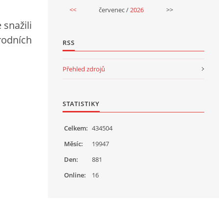
<<
červenec /
2026
>>
snažili
rodních
RSS
Přehled zdrojů
STATISTIKY
Celkem:
434504
Měsíc:
19947
Den:
881
Online:
16