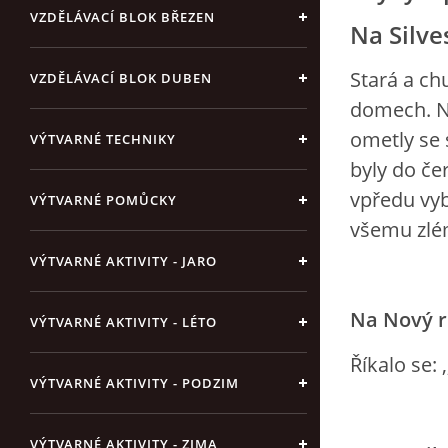
VZDĚLÁVACÍ BLOK BŘEZEN
Na Silve
Stará a ch
VZDĚLÁVACÍ BLOK DUBEN
domech. Než
ometly se 
VÝTVARNÉ TECHNIKY
byly do če
vpředu vyb
VÝTVARNÉ POMŮCKY
všemu zl
VÝTVARNÉ AKTIVITY - JARO
Na Nový r
VÝTVARNÉ AKTIVITY - LÉTO
Říkalo se: 
VÝTVARNÉ AKTIVITY - PODZIM
VÝTVARNÉ AKTIVITY - ZIMA