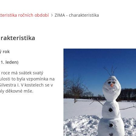
teristika ročních období
ZIMA - charakteristika
rakteristika
ý rok
 1. leden)
 roce má svátek svatý
nulosti to byla vzpomínka na
lvestra I. V kostelech se v
aly děkovné mše.