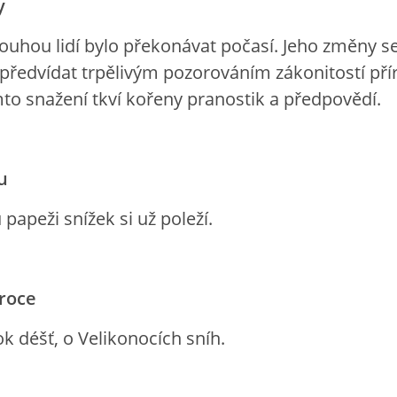
y
uhou lidí bylo překonávat počasí. Jeho změny se 
 předvídat trpělivým pozorováním zákonitostí pří
mto snažení tkví kořeny pranostik a předpovědí.
u
 papeži snížek si už poleží.
roce
k déšť, o Velikonocích sníh.