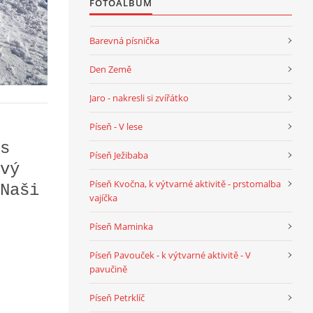
FOTOALBUM
Barevná písnička
Den Země
Jaro - nakresli si zvířátko
Píseň - V lese
s
Píseň Ježibaba
vý
Píseň Kvočna, k výtvarné aktivitě - prstomalba
Naši
vajíčka
Píseň Maminka
Píseň Pavouček - k výtvarné aktivitě - V
pavučině
Píseň Petrklíč