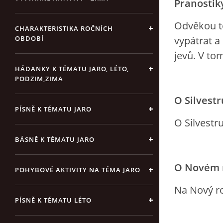
Pranostik
Odvěkou to
CHARAKTERISTIKA ROČNÍCH
vypátrat a
OBDOBÍ
jevů. V to
HÁDANKY K TÉMATU JARO, LÉTO,
PODZIM,ZIMA
O Silvestr
PÍSNĚ K TÉMATU JARO
O Silvestru
BÁSNĚ K TÉMATU JARO
O Novém 
POHYBOVÉ AKTIVITY NA TÉMA JARO
Na Nový ro
PÍSNĚ K TÉMATU LÉTO