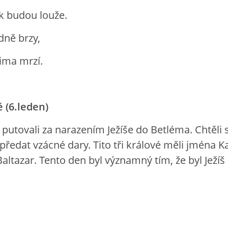
k budou louže.
dně brzy,
zima mrzí.
é (6.leden)
é putovali za narazením Ježíše do Betléma. Chtěli
 předat vzácné dary. Tito tři králové měli jména K
Baltazar. Tento den byl významný tím, že byl Ježíš