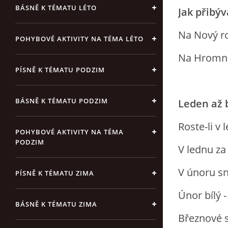
BÁSNĚ K TÉMATU LÉTO
Jak přibýv
Na Nový ro
POHYBOVÉ AKTIVITY NA TÉMA LÉTO
Na Hromnic
PÍSNĚ K TÉMATU PODZIM
BÁSNĚ K TÉMATU PODZIM
Leden až 
Roste-li v
POHYBOVÉ AKTIVITY NA TÉMA
PODZIM
V lednu za
V únoru sn
PÍSNĚ K TÉMATU ZIMA
Únor bílý - 
BÁSNĚ K TÉMATU ZIMA
Březnové s