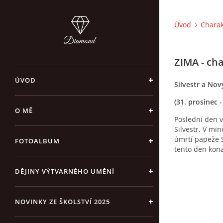
Úvod
Charak
ZIMA - cha
ÚVOD
Silvestr a Nov
(31. prosinec -
O MĚ
Poslední den v
Silvestr. V mi
úmrtí papeže Si
FOTOALBUM
tento den kon
DĚJINY VÝTVARNÉHO UMĚNÍ
NOVINKY ZE ŠKOLSTVÍ 2025