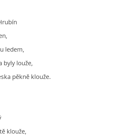
Hrubín
en,
du ledem,
a byly louže,
eska pěkně klouže.
ý
ště klouže,