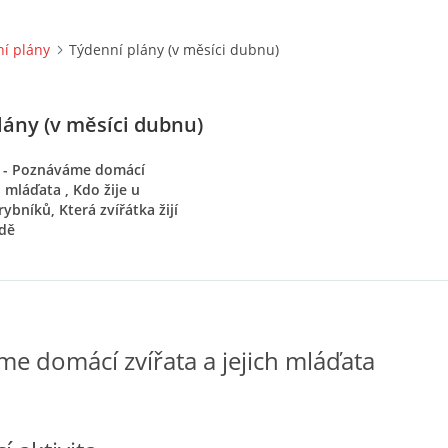
í plány
Týdenní plány (v měsíci dubnu)
lány (v měsíci dubnu)
y - Poznáváme domácí
h mláďata , Kdo žije u
rybníků, Která zvířátka žijí
odě
e domácí zvířata a jejich mláďata