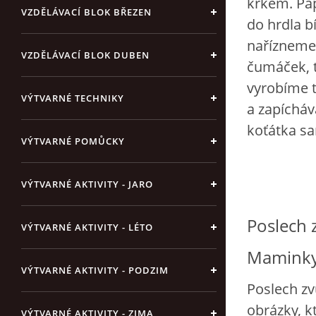
krkem. Pap
VZDĚLÁVACÍ BLOK BŘEZEN
do hrdla bí
nařízneme 
VZDĚLÁVACÍ BLOK DUBEN
čumáček, 
vyrobíme 
VÝTVARNÉ TECHNIKY
a zapícháv
koťátka s
VÝTVARNÉ POMŮCKY
VÝTVARNÉ AKTIVITY - JARO
Poslech 
VÝTVARNÉ AKTIVITY - LÉTO
Maminky 
VÝTVARNÉ AKTIVITY - PODZIM
Poslech zv
obrázky, k
VÝTVARNÉ AKTIVITY - ZIMA