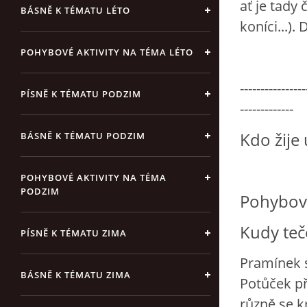
ať je tady
BÁSNĚ K TÉMATU LÉTO
koníci...)
POHYBOVÉ AKTIVITY NA TÉMA LÉTO
----------------
PÍSNĚ K TÉMATU PODZIM
-------------
Kdo žije
BÁSNĚ K TÉMATU PODZIM
POHYBOVÉ AKTIVITY NA TÉMA
PODZIM
Pohybová
Kudy teč
PÍSNĚ K TÉMATU ZIMA
Pramínek s
BÁSNĚ K TÉMATU ZIMA
Potůček př
různě se k