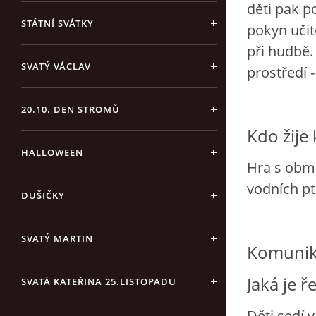
děti pak p
STÁTNÍ SVÁTKY
pokyn učit
při hudbě. 
SVATÝ VÁCLAV
prostředí -
20.10. DEN STROMŮ
Kdo žije
HALLOWEEN
Hra s obmě
vodních pt
DUŠIČKY
SVATÝ MARTIN
Komunika
Jaká je ř
SVATÁ KATEŘINA 25.LISTOPADU
Děti sedí 