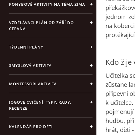
POHYBOVÉ AKTIVITY NA TÉMA ZIMA
překážkovo
jednom zdo
VZDĚLÁVACÍ PLÁN OD ZÁŘÍ DO
na koberci
ČERVNA
protékajíc
TÝDENNÍ PLÁNY
Kdo žije 
SMYSLOVÁ AKTIVITA
Učitelka s
zůstane la
MONTESSORI AKTIVITA
připevní o
k učitelce
JÓGOVÉ CVIČENÍ, TYPY, RADY,
RECENZE
pojmenují 
hudbu, při
KALENDÁŘ PRO DĚTI
hrát, děti 