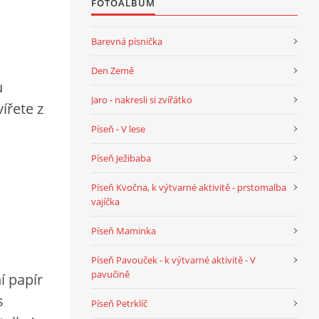
FOTOALBUM
Barevná písnička
Den Země
u
Jaro - nakresli si zvířátko
ířete z
Píseň - V lese
Píseň Ježibaba
Píseň Kvočna, k výtvarné aktivitě - prstomalba
vajíčka
Píseň Maminka
Píseň Pavouček - k výtvarné aktivitě - V
pavučině
í papír
s
Píseň Petrklíč