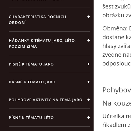
šest zvuků,
obrázku zví
CHARAKTERISTIKA ROČNÍCH
OBDOBÍ
Obměna: Dě
dostane ka
HÁDANKY K TÉMATU JARO, LÉTO,
hlasy zvíř
PODZIM,ZIMA
zvedne nad
odposlouc
PÍSNĚ K TÉMATU JARO
BÁSNĚ K TÉMATU JARO
Pohybová
POHYBOVÉ AKTIVITY NA TÉMA JARO
Na kouze
Učitelka n
PÍSNĚ K TÉMATU LÉTO
říkadlem za