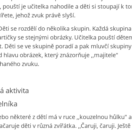
 pouští je učitelka nahodile a děti si stoupají k 
řete, jehož zvuk právě slyší.
ti se rozdělí do několika skupin. Každá skupina
rtičky se stejnými obrázky. Učitelka pouští děte
at. Děti se ve skupině poradí a pak mluvčí skupiny
 hlavu obrázek, který znázorňuje ,,majitele"
haného zvuku.
 aktivita
lníka
ebo některé z dětí má v ruce ,,kouzelnou hůlku" a
čaruje děti v různá zvířátka. ,,Čaruji, čaruji. Ještě