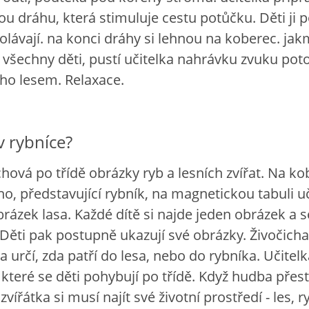
u dráhu, která stimuluje cestu potůčku. Děti ji 
lávají. na konci dráhy si lehnou na koberec. jakm
 všechny děti, pustí učitelka nahrávku zvuku pot
ího lesem. Relaxace.
v rybníce?
chová po třídě obrázky ryb a lesních zvířat. Na ko
no, představující rybník, na magnetickou tabuli u
brázek lasa. Každé dítě si najde jeden obrázek a s
. Děti pak postupně ukazují své obrázky. Živočicha
a určí, zda patří do lesa, nebo do rybníka. Učitelk
 které se děti pohybují po třídě. Když hudba přes
- zvířátka si musí najít své životní prostředí - les, r