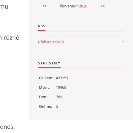
tomu
<<
červenec /
2026
>>
RSS
m různé
Přehled zdrojů
STATISTIKY
Celkem:
433151
Měsíc:
19468
Den:
769
Online:
5
 dnes,