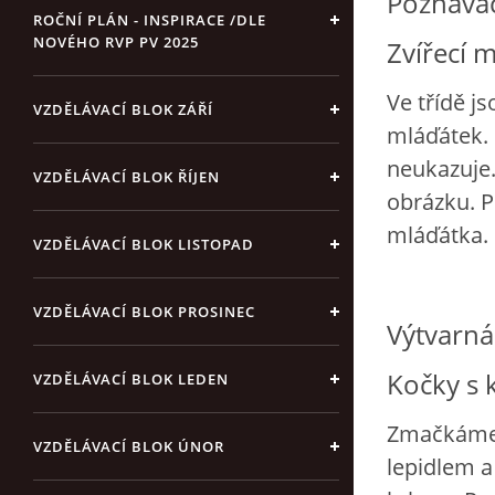
Poznávací
ROČNÍ PLÁN - INSPIRACE /DLE
NOVÉHO RVP PV 2025
Zvířecí 
Ve třídě j
VZDĚLÁVACÍ BLOK ZÁŘÍ
mláďátek. 
neukazuje.
VZDĚLÁVACÍ BLOK ŘÍJEN
obrázku. P
mláďátka.
VZDĚLÁVACÍ BLOK LISTOPAD
VZDĚLÁVACÍ BLOK PROSINEC
Výtvarná
K
očky s 
VZDĚLÁVACÍ BLOK LEDEN
Zmačkáme t
VZDĚLÁVACÍ BLOK ÚNOR
lepidlem a