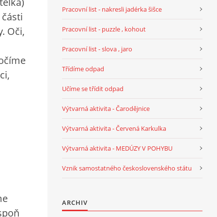
telka)
Pracovní list - nakresli jadérka šišce
 části
Pracovní list - puzzle , kohout
. Oči,
Pracovní list - slova , jaro
točíme
Třídíme odpad
ci,
Učíme se třídit odpad
Výtvarná aktivita - Čarodějnice
Výtvarná aktivita - Červená Karkulka
Výtvarná aktivita - MEDÚZY V POHYBU
Vznik samostatného československého státu
me
ARCHIV
espoň