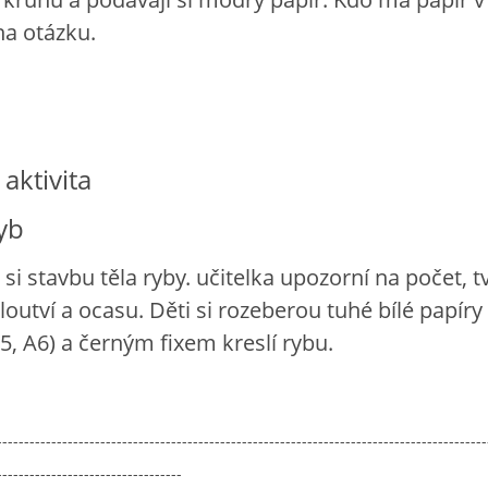
a otázku.
aktivita
yb
si stavbu těla ryby. učitelka upozorní na počet, t
loutví a ocasu. Děti si rozeberou tuhé bílé papíry
5, A6) a černým fixem kreslí rybu.
------------------------------------------------------------------------------------------
----------------------------------