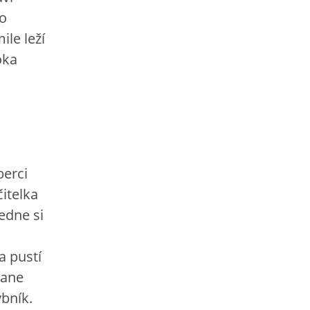
po
ile leží
oka
berci
čitelka
edne si
a pustí
tane
ybník.