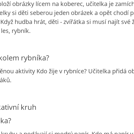
oloží obrázky lícem na koberec, učitelka je zamíc
elky si děti seberou jeden obrázek a opět chodí p
Když hudba hrát, děti - zvířátka si musí najít své 
 les, rybník.
 kolem rybníka?
nou aktivity Kdo žije v rybníce? Učitelka přidá o
áků.
tivní kruh
eka?
v kruhu a podávají si modrý papír. Kdo má papír v