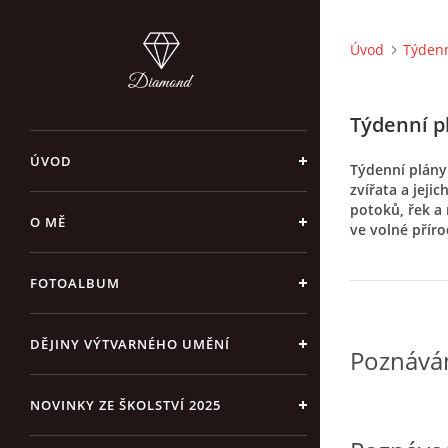
Úvod
Týdenn
Týdenní p
ÚVOD
Týdenní plán
zvířata a jejic
potoků, řek a 
O MĚ
ve volné přír
FOTOALBUM
DĚJINY VÝTVARNÉHO UMĚNÍ
Poznávám
NOVINKY ZE ŠKOLSTVÍ 2025