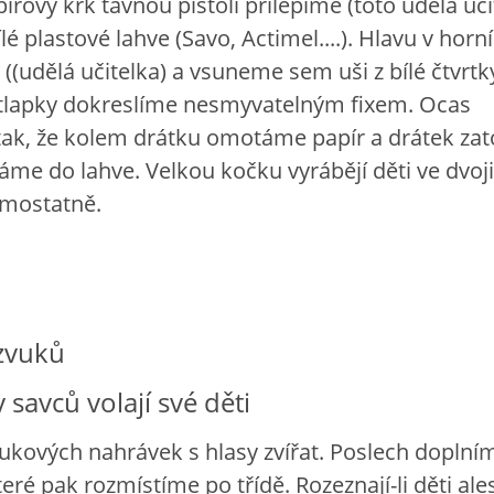
írový krk tavnou pistolí přilepíme (toto udělá uči
lé plastové lahve (Savo, Actimel....). Hlavu v horní
((udělá učitelka) a vsuneme sem uši z bílé čtvrtky
tlapky dokreslíme nesmyvatelným fixem. Ocas
tak, že kolem drátku omotáme papír a drátek za
áme do lahve. Velkou kočku vyrábějí děti ve dvoji
amostatně.
zvuků
savců volají své děti
ukových nahrávek s hlasy zvířat. Poslech doplní
teré pak rozmístíme po třídě. Rozeznají-li děti al