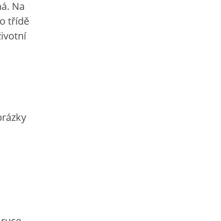
há. Na
o třídě
životní
brázky
 ruce,