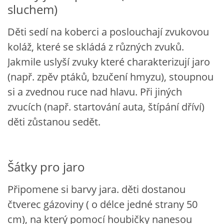
sluchem)
POZITIVNÍ AFIRMACE PRO DĚTI
Děti sedí na koberci a poslouchají zvukovou
koláž, které se skládá z různých zvuků.
PSYCHOHYGIENA PRO UČITELKY
Jakmile uslyší zvuky které charakterizují jaro
(např. zpěv ptáků, bzučení hmyzu), stoupnou
UČITELSKÁ SEBEREFLEXE
si a zvednou ruce nad hlavu. Při jiných
zvucích (např. startování auta, štípání dříví)
DĚTSKÝ VZTEK
děti zůstanou sedět.
DĚTSKÝ SMUTEK
Šátky pro jaro
EFEKTIVNÍ KOMUNIKACE S DĚTMI
Připomene si barvy jara. děti dostanou
čtverec gázoviny ( o délce jedné strany 50
CO BY MĚLO DÍTĚ ZVLÁDNOUT PŘED VSTUPEM DO ZŠ
cm), na který pomocí houbičky nanesou