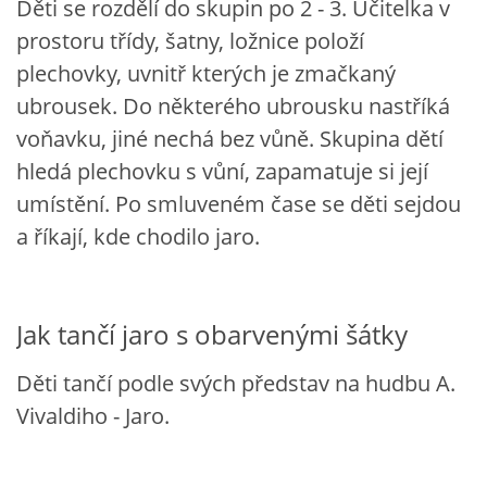
Děti se rozdělí do skupin po 2 - 3. Učitelka v
SPONZOŘI
prostoru třídy, šatny, ložnice položí
plechovky, uvnitř kterých je zmačkaný
ubrousek. Do některého ubrousku nastříká
© 2026 eStránky.cz
|
RSS
voňavku, jiné nechá bez vůně. Skupina dětí
hledá plechovku s vůní, zapamatuje si její
umístění. Po smluveném čase se děti sejdou
a říkají, kde chodilo jaro.
Jak tančí jaro s obarvenými šátky
Děti tančí podle svých představ na hudbu A.
Vivaldiho - Jaro.