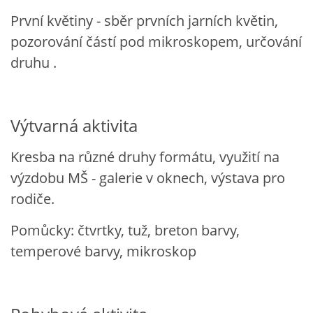
První květiny - sběr prvních jarních květin,
VELIKONOCE
pozorování částí pod mikroskopem, určování
druhu .
SVĚTOVÝ DEN VODY 22. BŘEZEN
KREATIVNÍ OVOCNÉ A ZELENINOVÉ MLSÁNÍ
Výtvarná aktivita
RECENZE NA KNIHY
Kresba na různé druhy formátu, využití na
výzdobu MŠ - galerie v oknech, výstava pro
RECENZE NA HRAČKY
rodiče.
Pomůcky: čtvrtky, tuž, breton barvy,
MIKULÁŠSKÁ NADÍLKA
temperové barvy, mikroskop
VÁNOČNÍ TVOŘENÍ