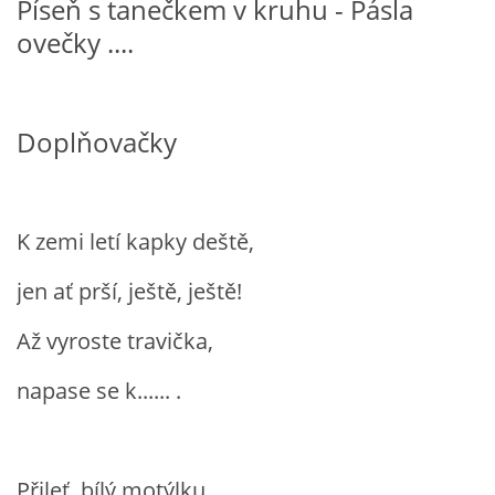
Píseň s tanečkem v kruhu - Pásla
ovečky ....
PÍSNĚ K TÉMATU PODZIM
BÁSNĚ K TÉMATU PODZIM
Doplňovačky
POHYBOVÉ AKTIVITY NA TÉMA PODZIM
K zemi letí kapky deště,
PÍSNĚ K TÉMATU ZIMA
jen ať prší, ještě, ještě!
BÁSNĚ K TÉMATU ZIMA
Až vyroste travička,
POHYBOVÉ AKTIVITY NA TÉMA ZIMA
napase se k...... .
VZDĚLÁVACÍ PLÁN OD ZÁŘÍ DO ČERVNA
Přileť, bílý motýlku,