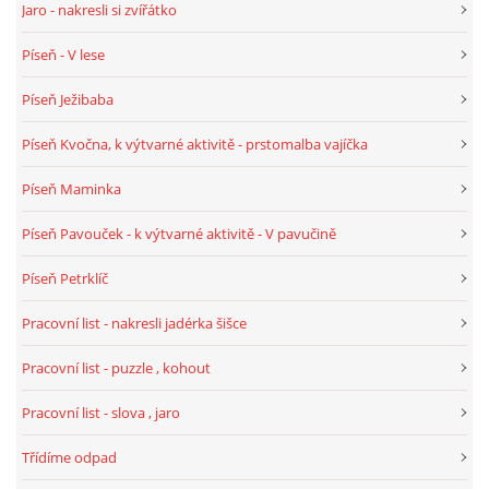
Jaro - nakresli si zvířátko
Píseň - V lese
Píseň Ježibaba
Píseň Kvočna, k výtvarné aktivitě - prstomalba vajíčka
Píseň Maminka
Píseň Pavouček - k výtvarné aktivitě - V pavučině
Píseň Petrklíč
Pracovní list - nakresli jadérka šišce
Pracovní list - puzzle , kohout
Pracovní list - slova , jaro
Třídíme odpad