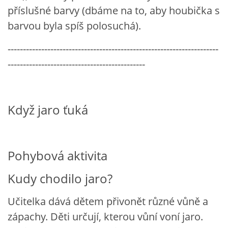
příslušné barvy (dbáme na to, aby houbička s
SPORTÍK - DĚTI V POHYBU
barvou byla spíš polosuchá).
---------------------------------------------------------------------
STOP ŠIKANĚ ANEB ŠIKANA BOLÍ
---------------------------------------------
VĚDOMÁ VÝCHOVA
Když jaro ťuká
SADA EMOČNÍCH HER PRO DĚTI 3 - 4 ROKY
MERCH
Pohybová aktivita
MOJE TVORBA POHÁDEK PRO DĚTI
Kudy chodilo jaro?
Učitelka dává dětem přivonět různé vůně a
POHÁDKY NA SPOTIFY
zápachy. Děti určují, kterou vůní voní jaro.