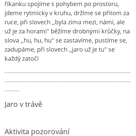
říkanku spojíme s pohybem po prostoru,
jdeme rytmicky v kruhu, držíme se přitom za
HALLOWEEN
ruce, při slovech ,,byla zima mezi, námi, ale
už je za horami" běžíme drobnými krůčky, na
DUŠIČKY
slova ,,hu, hu, hu" se zastavíme, pustíme se,
zadupáme, při slovech ,,jaro už je tu" se
SVATÝ MARTIN
každý zatočí
-----------------------------------------------------------------------------------
SVATÁ KATEŘINA 25.LISTOPADU
-----------------------------------------------------------------------------------
----------
SVATÁ BARBORA 4.12.
Jaro v trávě
MIKULÁŠ, ČERTI
MASOPUST
Aktivita pozorování