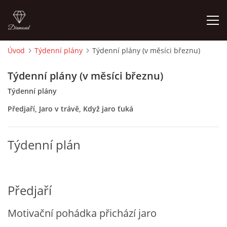
Úvod
Týdenní plány
Týdenní plány (v měsíci březnu)
ÚVOD
Týdenní plány (v měsíci březnu)
Týdenní plány
O MĚ
Předjaří, Jaro v trávě, Když jaro ťuká
FOTOALBUM
Týdenní plán
DĚJINY VÝTVARNÉHO UMĚNÍ
NOVINKY ZE ŠKOLSTVÍ 2025
Předjaří
Motivační pohádka přichází jaro
ROČNÍ PLÁN - INSPIRACE /DLE NOVÉHO RVP PV 2025