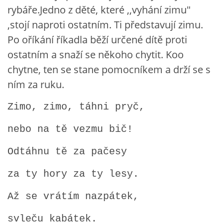
rybáře.Jedno z děté, které ,,vyhání zimu"
VZDĚLÁVACÍ BLOK DUBEN
,stojí naproti ostatním. Ti představují zimu.
Po oříkání říkadla běží určené dítě proti
VÝTVARNÉ TECHNIKY
ostatním a snaží se někoho chytit. Koo
chytne, ten se stane pomocníkem a drží se s
VÝTVARNÉ POMŮCKY
ním za ruku.
VÝTVARNÉ AKTIVITY - JARO
Zimo, zimo, táhni pryč,
nebo na tě vezmu bič!
VÝTVARNÉ AKTIVITY - LÉTO
Odtáhnu tě za pačesy
VÝTVARNÉ AKTIVITY - PODZIM
za ty hory za ty lesy.
VÝTVARNÉ AKTIVITY - ZIMA
Až se vrátím nazpátek,
svleču kabátek.
CHARAKTERISTIKA ROČNÍCH OBDOBÍ