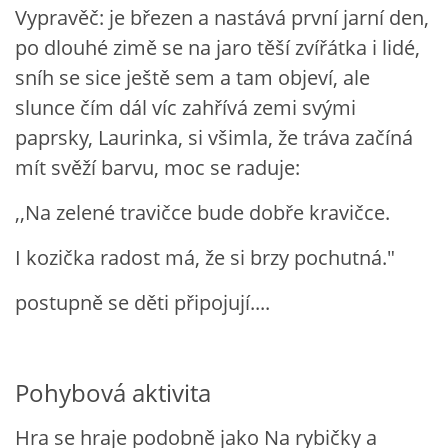
Vypravěč: je březen a nastává první jarní den,
VZDĚLÁVACÍ BLOK ZÁŘÍ
po dlouhé zimě se na jaro těší zvířátka i lidé,
sníh se sice ještě sem a tam objeví, ale
VZDĚLÁVACÍ BLOK ŘÍJEN
slunce čím dál víc zahřívá zemi svými
paprsky, Laurinka, si všimla, že tráva začíná
VZDĚLÁVACÍ BLOK LISTOPAD
mít svěží barvu, moc se raduje:
,,Na zelené travičce bude dobře kravičce.
VZDĚLÁVACÍ BLOK PROSINEC
I kozička radost má, že si brzy pochutná."
VZDĚLÁVACÍ BLOK LEDEN
postupně se děti připojují....
VZDĚLÁVACÍ BLOK ÚNOR
Pohybová aktivita
VZDĚLÁVACÍ BLOK BŘEZEN
Hra se hraje podobně jako Na rybičky a