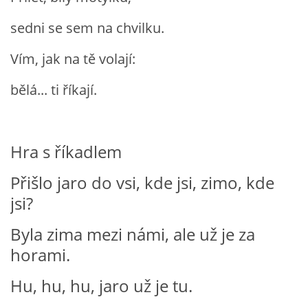
TÝDENNÍ PLÁNY
sedni se sem na chvilku.
SMYSLOVÁ AKTIVITA
Vím, jak na tě volají:
bělá... ti říkají.
MONTESSORI AKTIVITA
JÓGOVÉ CVIČENÍ, TYPY, RADY, RECENZE
Hra s říkadlem
Přišlo jaro do vsi, kde jsi, zimo, kde
KALENDÁŘ PRO DĚTI
jsi?
STÁTNÍ SVÁTKY
Byla zima mezi námi, ale už je za
horami.
SVATÝ VÁCLAV
Hu, hu, hu, jaro už je tu.
20.10. DEN STROMŮ