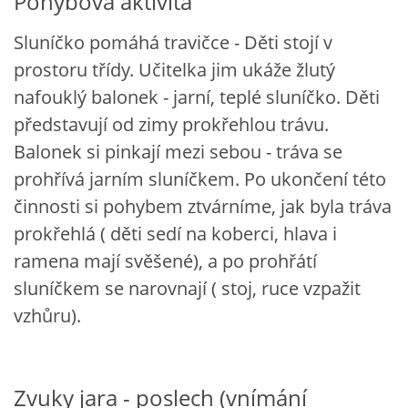
Pohybová aktivita
UČTE DĚTI PROŽITKEM
Sluníčko pomáhá travičce - Děti stojí v
prostoru třídy. Učitelka jim ukáže žlutý
ŠABLONY
nafouklý balonek - jarní, teplé sluníčko. Děti
představují od zimy prokřehlou trávu.
SENZORY PLAY
Balonek si pinkají mezi sebou - tráva se
prohřívá jarním sluníčkem. Po ukončení této
DOPORUČUJI
činnosti si pohybem ztvárníme, jak byla tráva
prokřehlá ( děti sedí na koberci, hlava i
POLYTECHNICKÉ ČINNOSTI
ramena mají svěšené), a po prohřátí
sluníčkem se narovnají ( stoj, ruce vzpažit
PORTFÓLIO DÍTĚTE
vzhůru).
MOTIVAČNÍ CITÁTY PRO UČITELE
Zvuky jara - poslech (vnímání
POKUSY