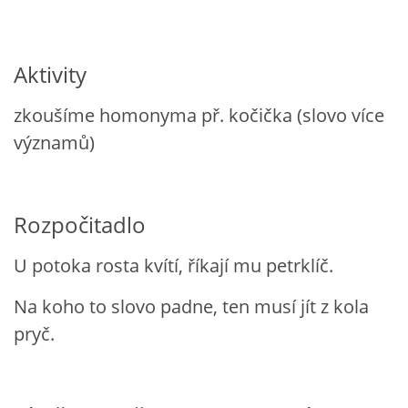
HÁDANKY K TÉMATU JARO, LÉTO, PODZIM,ZIMA
Aktivity
PÍSNĚ K TÉMATU JARO
zkoušíme homonyma př. kočička (slovo více
významů)
BÁSNĚ K TÉMATU JARO
Rozpočitadlo
POHYBOVÉ AKTIVITY NA TÉMA JARO
U potoka rosta kvítí, říkají mu petrklíč.
PÍSNĚ K TÉMATU LÉTO
Na koho to slovo padne, ten musí jít z kola
pryč.
BÁSNĚ K TÉMATU LÉTO
POHYBOVÉ AKTIVITY NA TÉMA LÉTO