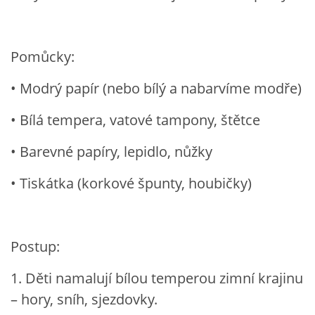
POZITIVNÍ AFIRMACE PRO DĚTI
Pomůcky:
PSYCHOHYGIENA PRO UČITELKY
• Modrý papír (nebo bílý a nabarvíme modře)
• Bílá tempera, vatové tampony, štětce
UČITELSKÁ SEBEREFLEXE
• Barevné papíry, lepidlo, nůžky
DĚTSKÝ VZTEK
• Tiskátka (korkové špunty, houbičky)
DĚTSKÝ SMUTEK
Postup:
EFEKTIVNÍ KOMUNIKACE S DĚTMI
1. Děti namalují bílou temperou zimní krajinu
CO BY MĚLO DÍTĚ ZVLÁDNOUT PŘED VSTUPEM DO ZŠ
– hory, sníh, sjezdovky.