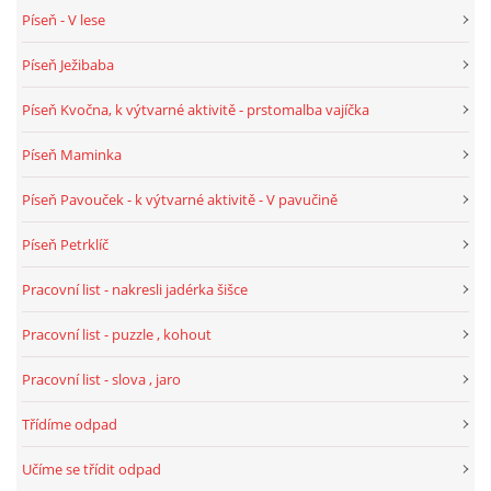
Píseň - V lese
Píseň Ježibaba
Píseň Kvočna, k výtvarné aktivitě - prstomalba vajíčka
Píseň Maminka
Píseň Pavouček - k výtvarné aktivitě - V pavučině
Píseň Petrklíč
Pracovní list - nakresli jadérka šišce
Pracovní list - puzzle , kohout
Pracovní list - slova , jaro
Třídíme odpad
Učíme se třídit odpad