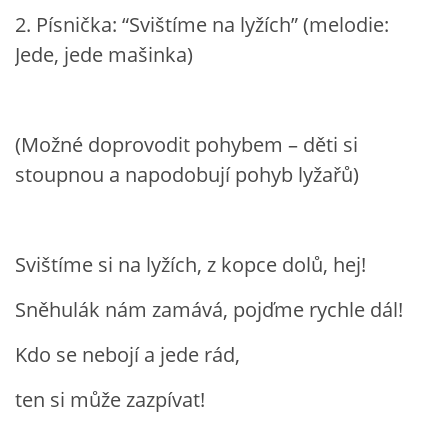
SPONZOŘI
2. Písnička: “Svištíme na lyžích” (melodie:
Jede, jede mašinka)
© 2026 eStránky.cz
|
RSS
(Možné doprovodit pohybem – děti si
stoupnou a napodobují pohyb lyžařů)
Svištíme si na lyžích, z kopce dolů, hej!
Sněhulák nám zamává, pojďme rychle dál!
Kdo se nebojí a jede rád,
ten si může zazpívat!