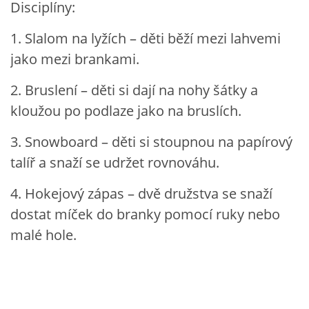
Disciplíny:
TÝDENNÍ PLÁNY
1. Slalom na lyžích – děti běží mezi lahvemi
SMYSLOVÁ AKTIVITA
jako mezi brankami.
2. Bruslení – děti si dají na nohy šátky a
MONTESSORI AKTIVITA
kloužou po podlaze jako na bruslích.
JÓGOVÉ CVIČENÍ, TYPY, RADY, RECENZE
3. Snowboard – děti si stoupnou na papírový
talíř a snaží se udržet rovnováhu.
KALENDÁŘ PRO DĚTI
4. Hokejový zápas – dvě družstva se snaží
dostat míček do branky pomocí ruky nebo
STÁTNÍ SVÁTKY
malé hole.
SVATÝ VÁCLAV
20.10. DEN STROMŮ