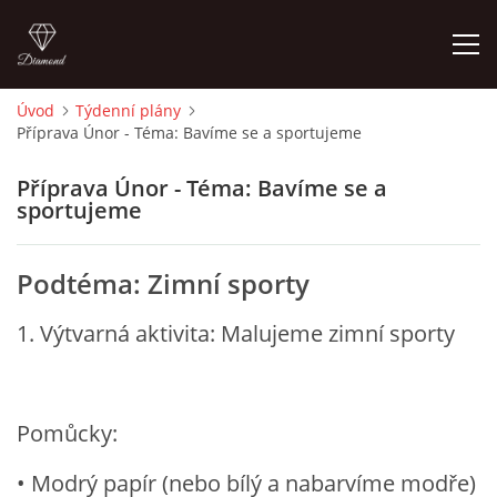
Úvod
Týdenní plány
Příprava Únor - Téma: Bavíme se a sportujeme
ÚVOD
Příprava Únor - Téma: Bavíme se a
O MĚ
sportujeme
FOTOALBUM
Podtéma: Zimní sporty
1. Výtvarná aktivita: Malujeme zimní sporty
DĚJINY VÝTVARNÉHO UMĚNÍ
NOVINKY ZE ŠKOLSTVÍ 2025
Pomůcky:
ROČNÍ PLÁN - INSPIRACE /DLE NOVÉHO RVP PV 2025
• Modrý papír (nebo bílý a nabarvíme modře)