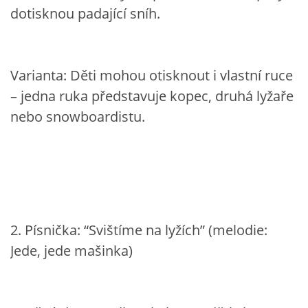
dotisknou padající sníh.
VZDĚLÁVACÍ BLOK DUBEN
VÝTVARNÉ TECHNIKY
Varianta: Děti mohou otisknout i vlastní ruce
– jedna ruka představuje kopec, druhá lyžaře
VÝTVARNÉ POMŮCKY
nebo snowboardistu.
VÝTVARNÉ AKTIVITY - JARO
VÝTVARNÉ AKTIVITY - LÉTO
VÝTVARNÉ AKTIVITY - PODZIM
2. Písnička: “Svištíme na lyžích” (melodie:
Jede, jede mašinka)
VÝTVARNÉ AKTIVITY - ZIMA
CHARAKTERISTIKA ROČNÍCH OBDOBÍ