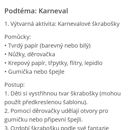
Podtéma: Karneval
1. Výtvarná aktivita: Karnevalové škrabošky
Pomůcky:
• Tvrdý papír (barevný nebo bílý)
• Nůžky, děrovačka
• Krepový papír, třpytky, flitry, lepidlo
• Gumička nebo špejle
Postup:
1. Děti si vystřihnou tvar škrabošky (mohou
použít předkreslenou šablonu).
2. Pomocí děrovačky udělají otvory pro
gumičku nebo připevní špejli.
3. Ozdobí škrabošku podle své fantazie