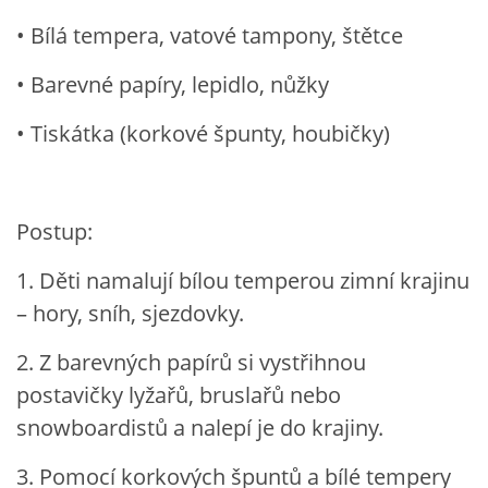
• Bílá tempera, vatové tampony, štětce
VZDĚLÁVACÍ BLOK ZÁŘÍ
• Barevné papíry, lepidlo, nůžky
VZDĚLÁVACÍ BLOK ŘÍJEN
• Tiskátka (korkové špunty, houbičky)
VZDĚLÁVACÍ BLOK LISTOPAD
Postup:
VZDĚLÁVACÍ BLOK PROSINEC
1. Děti namalují bílou temperou zimní krajinu
VZDĚLÁVACÍ BLOK LEDEN
– hory, sníh, sjezdovky.
2. Z barevných papírů si vystřihnou
VZDĚLÁVACÍ BLOK ÚNOR
postavičky lyžařů, bruslařů nebo
snowboardistů a nalepí je do krajiny.
VZDĚLÁVACÍ BLOK BŘEZEN
3. Pomocí korkových špuntů a bílé tempery