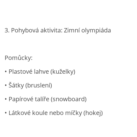
PÍSNĚ K TÉMATU PODZIM
3. Pohybová aktivita: Zimní olympiáda
BÁSNĚ K TÉMATU PODZIM
POHYBOVÉ AKTIVITY NA TÉMA PODZIM
Pomůcky:
PÍSNĚ K TÉMATU ZIMA
• Plastové lahve (kuželky)
• Šátky (bruslení)
BÁSNĚ K TÉMATU ZIMA
• Papírové talíře (snowboard)
POHYBOVÉ AKTIVITY NA TÉMA ZIMA
• Látkové koule nebo míčky (hokej)
VZDĚLÁVACÍ PLÁN OD ZÁŘÍ DO ČERVNA