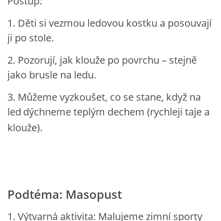
Postup:
UČTE DĚTI PROŽITKEM
1. Děti si vezmou ledovou kostku a posouvají
ji po stole.
ŠABLONY
2. Pozorují, jak klouže po povrchu – stejně
SENZORY PLAY
jako brusle na ledu.
3. Můžeme vyzkoušet, co se stane, když na
DOPORUČUJI
led
dýchneme teplým dechem (rychleji taje a
klouže).
POLYTECHNICKÉ ČINNOSTI
PORTFÓLIO DÍTĚTE
MOTIVAČNÍ CITÁTY PRO UČITELE
Podtéma: Masopust
1. Výtvarná aktivita: Malujeme zimní sporty
POKUSY