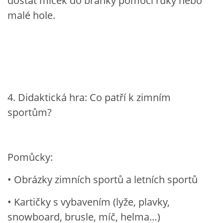
dostat míček do branky pomocí ruky nebo
malé hole.
4. Didaktická hra: Co patří k zimním
sportům?
Pomůcky:
• Obrázky zimních sportů a letních sportů
• Kartičky s vybavením (lyže, plavky,
snowboard, brusle, míč, helma…)