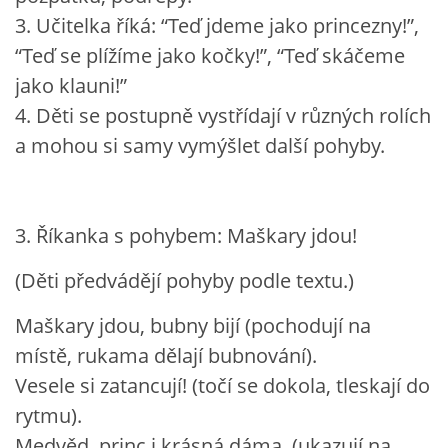
3. Učitelka říká: “Teď jdeme jako princezny!”,
“Teď se plížíme jako kočky!”, “Teď skáčeme
jako klauni!”
4. Děti se postupně vystřídají v různých rolích
a mohou si samy vymýšlet další pohyby.
3. Říkanka s pohybem: Maškary jdou!
(Děti předvádějí pohyby podle textu.)
Maškary jdou, bubny bijí (pochodují na
místě, rukama dělají bubnování).
Vesele si zatancují! (točí se dokola, tleskají do
rytmu).
Medvěd, princ i krásná dáma, (ukazují na