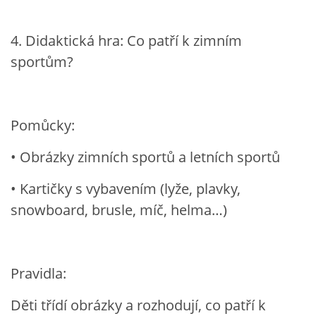
4. Didaktická hra: Co patří k zimním
HALLOWEEN
sportům?
DUŠIČKY
Pomůcky:
SVATÝ MARTIN
• Obrázky zimních sportů a letních sportů
SVATÁ KATEŘINA 25.LISTOPADU
• Kartičky s vybavením (lyže, plavky,
snowboard, brusle, míč, helma…)
SVATÁ BARBORA 4.12.
MIKULÁŠ, ČERTI
Pravidla:
MASOPUST
Děti třídí obrázky a rozhodují, co patří k