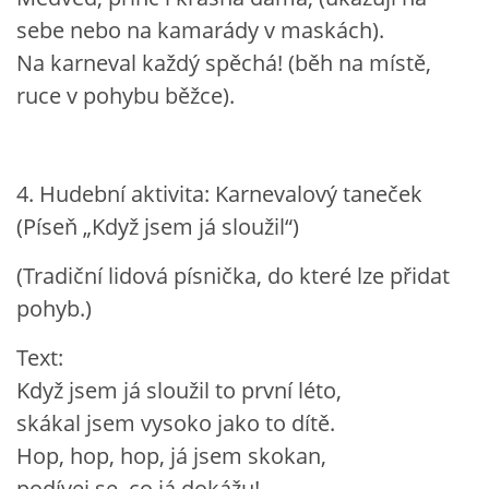
sebe nebo na kamarády v maskách).
Na karneval každý spěchá! (běh na místě,
ruce v pohybu běžce).
4. Hudební aktivita: Karnevalový taneček
(Píseň „Když jsem já sloužil“)
(Tradiční lidová písnička, do které lze přidat
pohyb.)
Text:
Když jsem já sloužil to první léto,
skákal jsem vysoko jako to dítě.
Hop, hop, hop, já jsem skokan,
podívej se, co já dokážu!