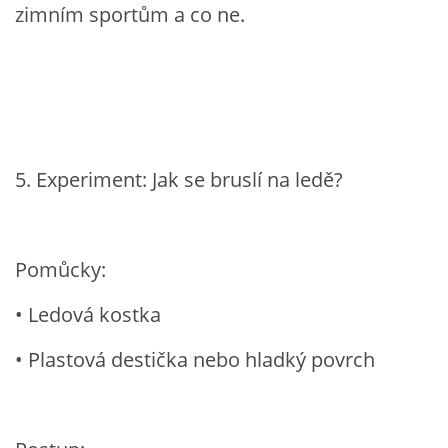
zimním sportům a co ne.
VELIKONOCE
SVĚTOVÝ DEN VODY 22. BŘEZEN
KREATIVNÍ OVOCNÉ A ZELENINOVÉ MLSÁNÍ
5. Experiment: Jak se bruslí na ledě?
RECENZE NA KNIHY
Pomůcky:
RECENZE NA HRAČKY
• Ledová kostka
MIKULÁŠSKÁ NADÍLKA
• Plastová destička nebo hladký povrch
VÁNOČNÍ TVOŘENÍ