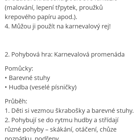
(malování, lepení třpytek, proužků
krepového papíru apod.).
4. Můžou ji použít na karnevalový rej!
2. Pohybová hra: Karnevalová promenáda
Pomůcky:
• Barevné stuhy
• Hudba (veselé písničky)
Průběh:
1. Děti si vezmou škrabošky a barevné stuhy.
2. Pohybují se do rytmu hudby a střídají
různé pohyby – skákání, otáčení, chůze
pozpátku, podřepy.