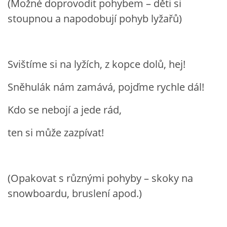
(Možné doprovodit pohybem – děti si
stoupnou a napodobují pohyb lyžařů)
HÁDANKY K TÉMATU JARO, LÉTO, PODZIM,ZIMA
PÍSNĚ K TÉMATU JARO
Svištíme si na lyžích, z kopce dolů, hej!
Sněhulák nám zamává, pojďme rychle dál!
BÁSNĚ K TÉMATU JARO
Kdo se nebojí a jede rád,
POHYBOVÉ AKTIVITY NA TÉMA JARO
ten si může zazpívat!
PÍSNĚ K TÉMATU LÉTO
(Opakovat s různými pohyby – skoky na
BÁSNĚ K TÉMATU LÉTO
snowboardu, bruslení apod.)
POHYBOVÉ AKTIVITY NA TÉMA LÉTO