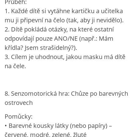
Průběh:
1. Každé dítě si vytáhne kartičku a učitelka
mu ji připevní na čelo (tak, aby ji nevidělo).
2. Dítě pokládá otázky, na které ostatní
odpovídají pouze ANO/NE (např.: Mám
křídla? Jsem strašidelný?).
3. Cílem je uhodnout, jakou masku má dítě
na čele.
8. Senzomotorická hra: Chůze po barevných
ostrovech
Pomůcky:
• Barevné kousky látky (nebo papíry) –
červené, modré, zelené, žluté