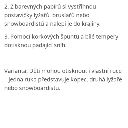
2. Z barevných papírů si vystřihnou
SPORTÍK - DĚTI V POHYBU
postavičky lyžařů, bruslařů nebo
snowboardistů a nalepí je do krajiny.
STOP ŠIKANĚ ANEB ŠIKANA BOLÍ
3. Pomocí korkových špuntů a bílé tempery
dotisknou padající sníh.
VĚDOMÁ VÝCHOVA
SADA EMOČNÍCH HER PRO DĚTI 3 - 4 ROKY
Varianta: Děti mohou otisknout i vlastní ruce
– jedna ruka představuje kopec, druhá lyžaře
MERCH
nebo snowboardistu.
MOJE TVORBA POHÁDEK PRO DĚTI
POHÁDKY NA SPOTIFY