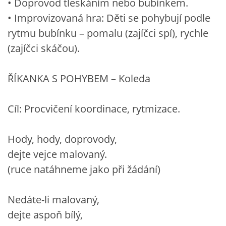
• Doprovod tleskáním nebo bubínkem.
• Improvizovaná hra: Děti se pohybují podle
rytmu bubínku – pomalu (zajíčci spí), rychle
(zajíčci skáčou).
ŘÍKANKA S POHYBEM – Koleda
Cíl: Procvičení koordinace, rytmizace.
Hody, hody, doprovody,
dejte vejce malovaný.
(ruce natáhneme jako při žádání)
Nedáte-li malovaný,
dejte aspoň bílý,