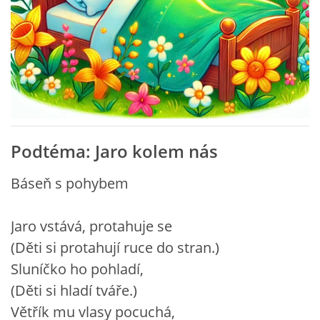
VZDĚLÁVACÍ BLOK ZÁŘÍ
VZDĚLÁVACÍ BLOK ŘÍJEN
VZDĚLÁVACÍ BLOK LISTOPAD
Podtéma: Jaro kolem nás
VZDĚLÁVACÍ BLOK PROSINEC
Báseň s pohybem
VZDĚLÁVACÍ BLOK LEDEN
Jaro vstává, protahuje se
(Děti si protahují ruce do stran.)
VZDĚLÁVACÍ BLOK ÚNOR
Sluníčko ho pohladí,
(Děti si hladí tváře.)
VZDĚLÁVACÍ BLOK BŘEZEN
Větřík mu vlasy pocuchá,