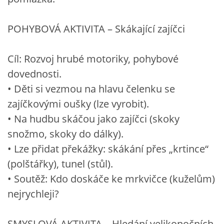
POHYBOVÁ AKTIVITA – Skákající zajíčci
Cíl: Rozvoj hrubé motoriky, pohybové
dovednosti.
• Děti si vezmou na hlavu čelenku se
zajíčkovými oušky (lze vyrobit).
• Na hudbu skáčou jako zajíčci (skoky
snožmo, skoky do dálky).
• Lze přidat překážky: skákání přes „krtince“
(polštářky), tunel (stůl).
• Soutěž: Kdo doskáče ke mrkvičce (kuželům)
nejrychleji?
SMYSLOVÁ AKTIVITA – Hledání velikonočních