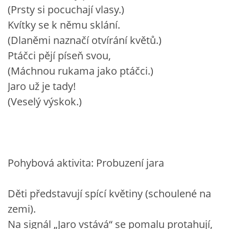
(Prsty si pocuchají vlasy.)
VZDĚLÁVACÍ BLOK DUBEN
Kvítky se k němu sklání.
(Dlaněmi naznačí otvírání květů.)
VÝTVARNÉ TECHNIKY
Ptáčci pějí píseň svou,
(Máchnou rukama jako ptáčci.)
VÝTVARNÉ POMŮCKY
Jaro už je tady!
(Veselý výskok.)
VÝTVARNÉ AKTIVITY - JARO
VÝTVARNÉ AKTIVITY - LÉTO
Pohybová aktivita: Probuzení jara
VÝTVARNÉ AKTIVITY - PODZIM
Děti představují spící květiny (schoulené na
VÝTVARNÉ AKTIVITY - ZIMA
zemi).
Na signál „Jaro vstává“ se pomalu protahují,
CHARAKTERISTIKA ROČNÍCH OBDOBÍ