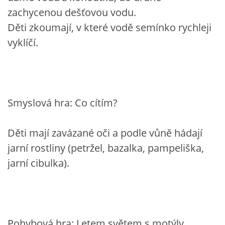
TÝDENNÍ PLÁNY
zachycenou dešťovou vodu.
Děti zkoumají, v které vodě semínko rychleji
SMYSLOVÁ AKTIVITA
vyklíčí.
MONTESSORI AKTIVITA
JÓGOVÉ CVIČENÍ, TYPY, RADY, RECENZE
Smyslová hra: Co cítím?
Děti mají zavázané oči a podle vůně hádají
KALENDÁŘ PRO DĚTI
jarní rostliny (petržel, bazalka, pampeliška,
jarní cibulka).
STÁTNÍ SVÁTKY
SVATÝ VÁCLAV
Pohybová hra: Letem světem s motýly
20.10. DEN STROMŮ