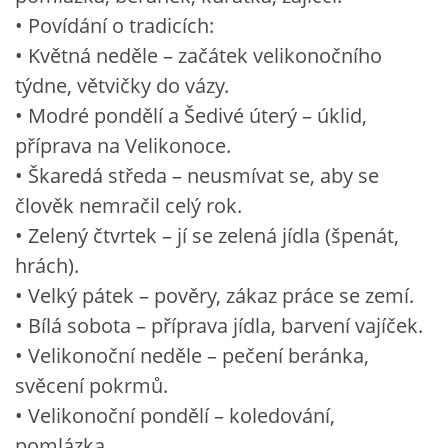
• Povídání o tradicích:
• Květná neděle – začátek velikonočního
týdne, větvičky do vázy.
• Modré pondělí a Šedivé úterý – úklid,
příprava na Velikonoce.
• Škaredá středa – neusmívat se, aby se
člověk nemračil celý rok.
• Zelený čtvrtek – jí se zelená jídla (špenát,
hrách).
• Velký pátek – pověry, zákaz práce se zemí.
• Bílá sobota – příprava jídla, barvení vajíček.
• Velikonoční neděle – pečení beránka,
svěcení pokrmů.
• Velikonoční pondělí – koledování,
pomlázka.