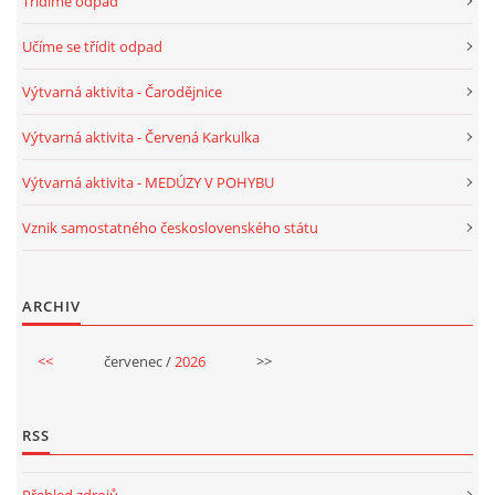
Třídíme odpad
Učíme se třídit odpad
Výtvarná aktivita - Čarodějnice
Výtvarná aktivita - Červená Karkulka
Výtvarná aktivita - MEDÚZY V POHYBU
Vznik samostatného československého státu
ARCHIV
<<
červenec /
2026
>>
RSS
Přehled zdrojů