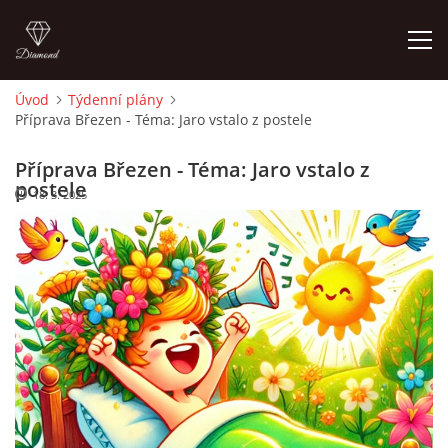
Úvod
Týdenní plány
Příprava Březen - Téma: Jaro vstalo z postele
ÚVOD
Příprava Březen - Téma: Jaro vstalo z
O MĚ
postele
18. 3. 2025
FOTOALBUM
DĚJINY VÝTVARNÉHO UMĚNÍ
NOVINKY ZE ŠKOLSTVÍ 2025
ROČNÍ PLÁN - INSPIRACE /DLE NOVÉHO RVP PV 2025