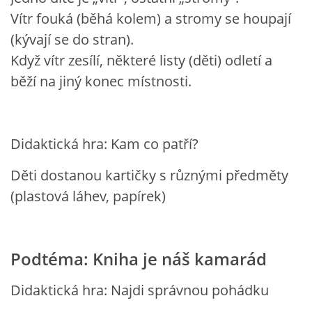
SPONZOŘI
Vítr fouká (běhá kolem) a stromy se houpají
(kývají se do stran).
Když vítr zesílí, některé listy (děti) odletí a
běží na jiný konec místnosti.
© 2026 eStránky.cz
|
RSS
Didaktická hra: Kam co patří?
Děti dostanou kartičky s různými předměty
(plastová láhev, papírek)
Podtéma: Kniha je náš kamarád
Didaktická hra: Najdi správnou pohádku