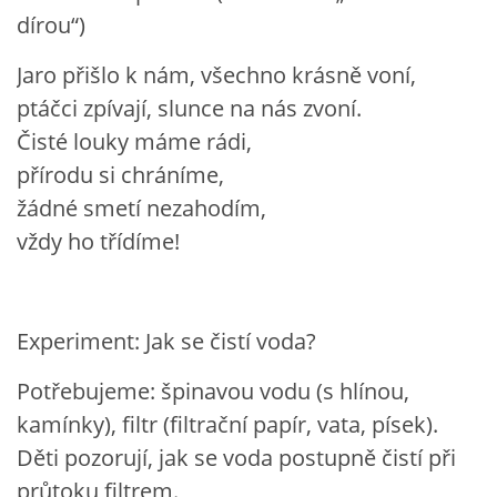
dírou“)
POZITIVNÍ AFIRMACE PRO DĚTI
Jaro přišlo k nám, všechno krásně voní,
ptáčci zpívají, slunce na nás zvoní.
PSYCHOHYGIENA PRO UČITELKY
Čisté louky máme rádi,
přírodu si chráníme,
UČITELSKÁ SEBEREFLEXE
žádné smetí nezahodím,
vždy ho třídíme!
DĚTSKÝ VZTEK
DĚTSKÝ SMUTEK
Experiment: Jak se čistí voda?
Potřebujeme: špinavou vodu (s hlínou,
EFEKTIVNÍ KOMUNIKACE S DĚTMI
kamínky), filtr (filtrační papír, vata, písek).
Děti pozorují, jak se voda postupně čistí při
CO BY MĚLO DÍTĚ ZVLÁDNOUT PŘED VSTUPEM DO ZŠ
průtoku filtrem.