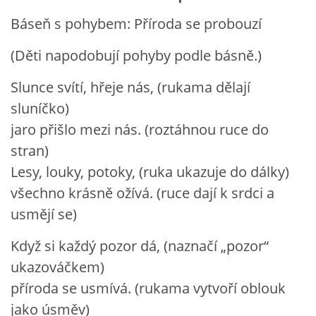
Báseň s pohybem: Příroda se probouzí
VELIKONOCE
(Děti napodobují pohyby podle básně.)
SVĚTOVÝ DEN VODY 22. BŘEZEN
Slunce svítí, hřeje nás, (rukama dělají
sluníčko)
KREATIVNÍ OVOCNÉ A ZELENINOVÉ MLSÁNÍ
jaro přišlo mezi nás. (roztáhnou ruce do
stran)
RECENZE NA KNIHY
Lesy, louky, potoky, (ruka ukazuje do dálky)
všechno krásně ožívá. (ruce dají k srdci a
RECENZE NA HRAČKY
usmějí se)
MIKULÁŠSKÁ NADÍLKA
Když si každý pozor dá, (naznačí „pozor“
ukazováčkem)
VÁNOČNÍ TVOŘENÍ
příroda se usmívá. (rukama vytvoří oblouk
jako úsměv)