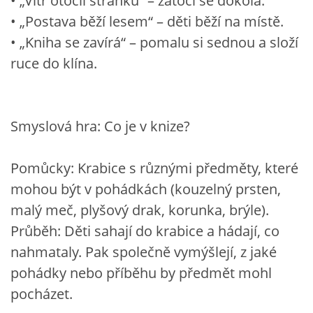
• „Vítr otočil stránku“ – zatočí se dokola.
• „Postava běží lesem“ – děti běží na místě.
• „Kniha se zavírá“ – pomalu si sednou a složí
ruce do klína.
Smyslová hra: Co je v knize?
Pomůcky: Krabice s různými předměty, které
mohou být v pohádkách (kouzelný prsten,
malý meč, plyšový drak, korunka, brýle).
Průběh: Děti sahají do krabice a hádají, co
nahmataly. Pak společně vymýšlejí, z jaké
pohádky nebo příběhu by předmět mohl
pocházet.