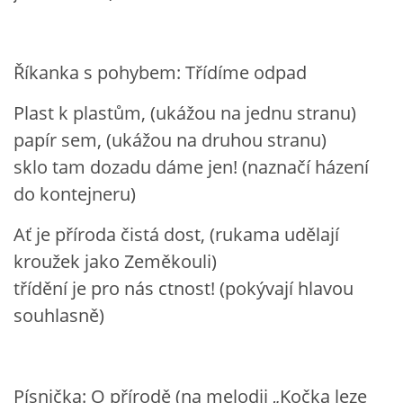
UČTE DĚTI PROŽITKEM
ŠABLONY
Říkanka s pohybem: Třídíme odpad
Plast k plastům, (ukážou na jednu stranu)
SENZORY PLAY
papír sem, (ukážou na druhou stranu)
sklo tam dozadu dáme jen! (naznačí házení
DOPORUČUJI
do kontejneru)
Ať je příroda čistá dost, (rukama udělají
POLYTECHNICKÉ ČINNOSTI
kroužek jako Zeměkouli)
třídění je pro nás ctnost! (pokývají hlavou
PORTFÓLIO DÍTĚTE
souhlasně)
MOTIVAČNÍ CITÁTY PRO UČITELE
Písnička: O přírodě (na melodii „Kočka leze
POKUSY