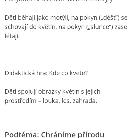
Děti běhají jako motýli, na pokyn („déšť“) se
HALLOWEEN
schovají do květin, na pokyn („slunce“) zase
létají.
DUŠIČKY
SVATÝ MARTIN
Didaktická hra: Kde co kvete?
SVATÁ KATEŘINA 25.LISTOPADU
Děti spojují obrázky květin s jejich
SVATÁ BARBORA 4.12.
prostředím – louka, les, zahrada.
MIKULÁŠ, ČERTI
MASOPUST
Podtéma: Chráníme přírodu