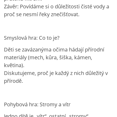
Závěr: Povídáme si o důležitosti čisté vody a
SPORTÍK - DĚTI V POHYBU
proč se nesmí řeky znečišťovat.
STOP ŠIKANĚ ANEB ŠIKANA BOLÍ
Smyslová hra: Co to je?
VĚDOMÁ VÝCHOVA
Děti se zavázanýma očima hádají přírodní
materiály (mech, kůra, šiška, kámen,
SADA EMOČNÍCH HER PRO DĚTI 3 - 4 ROKY
květina).
Diskutujeme, proč je každý z nich důležitý v
MERCH
přírodě.
MOJE TVORBA POHÁDEK PRO DĚTI
Pohybová hra: Stromy a vítr
POHÁDKY NA SPOTIFY
Jedno dítě je „vítr“, ostatní „stromy“.