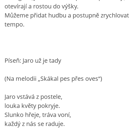
otevírají a rostou do výšky.
Můžeme přidat hudbu a postupně zrychlovat
HÁDANKY K TÉMATU JARO, LÉTO, PODZIM,ZIMA
tempo.
PÍSNĚ K TÉMATU JARO
BÁSNĚ K TÉMATU JARO
Píseň: Jaro už je tady
POHYBOVÉ AKTIVITY NA TÉMA JARO
(Na melodii „Skákal pes přes oves“)
PÍSNĚ K TÉMATU LÉTO
Jaro vstává z postele,
louka květy pokryje.
BÁSNĚ K TÉMATU LÉTO
Slunko hřeje, tráva voní,
každý z nás se raduje.
POHYBOVÉ AKTIVITY NA TÉMA LÉTO