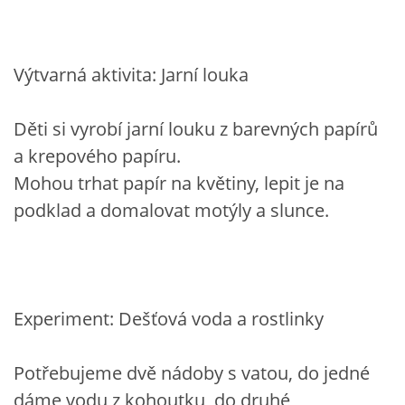
PÍSNĚ K TÉMATU PODZIM
Výtvarná aktivita: Jarní louka
BÁSNĚ K TÉMATU PODZIM
Děti si vyrobí jarní louku z barevných papírů
POHYBOVÉ AKTIVITY NA TÉMA PODZIM
a krepového papíru.
Mohou trhat papír na květiny, lepit je na
PÍSNĚ K TÉMATU ZIMA
podklad a domalovat motýly a slunce.
BÁSNĚ K TÉMATU ZIMA
POHYBOVÉ AKTIVITY NA TÉMA ZIMA
Experiment: Dešťová voda a rostlinky
VZDĚLÁVACÍ PLÁN OD ZÁŘÍ DO ČERVNA
Potřebujeme dvě nádoby s vatou, do jedné
dáme vodu z kohoutku, do druhé