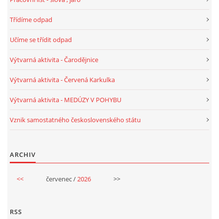
UČTE DĚTI PROŽITKEM
Třídíme odpad
ŠABLONY
Učíme se třídit odpad
Výtvarná aktivita - Čarodějnice
SENZORY PLAY
Výtvarná aktivita - Červená Karkulka
DOPORUČUJI
Výtvarná aktivita - MEDÚZY V POHYBU
Vznik samostatného československého státu
POLYTECHNICKÉ ČINNOSTI
ARCHIV
PORTFÓLIO DÍTĚTE
<<
červenec /
2026
>>
MOTIVAČNÍ CITÁTY PRO UČITELE
RSS
POKUSY