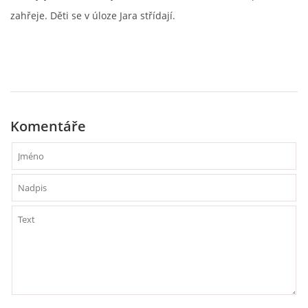
zahřeje. Děti se v úloze Jara střídají.
PÍSNĚ K TÉMATU PODZIM
BÁSNĚ K TÉMATU PODZIM
POHYBOVÉ AKTIVITY NA TÉMA PODZIM
Komentáře
PÍSNĚ K TÉMATU ZIMA
BÁSNĚ K TÉMATU ZIMA
POHYBOVÉ AKTIVITY NA TÉMA ZIMA
VZDĚLÁVACÍ PLÁN OD ZÁŘÍ DO ČERVNA