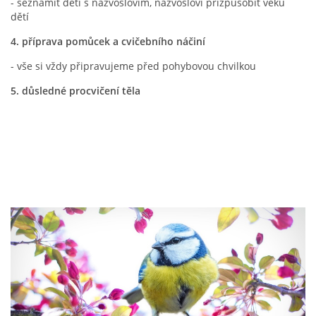
- seznámit děti s názvoslovím, názvosloví přizpůsobit věku
VZDĚLÁVACÍ BLOK DUBEN
dětí
4. příprava pomůcek a cvičebního náčiní
VÝTVARNÉ TECHNIKY
- vše si vždy připravujeme před pohybovou chvilkou
5. důsledné procvičení těla
VÝTVARNÉ POMŮCKY
VÝTVARNÉ AKTIVITY - JARO
VÝTVARNÉ AKTIVITY - LÉTO
VÝTVARNÉ AKTIVITY - PODZIM
VÝTVARNÉ AKTIVITY - ZIMA
CHARAKTERISTIKA ROČNÍCH OBDOBÍ