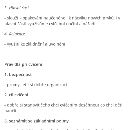
3. Hlavní část
VZDĚLÁVACÍ BLOK ZÁŘÍ
- slouží k opakování naučeného i k nácviku nových prvků, i v
hlavní části využíváme cvičební náčiní a nářadí
VZDĚLÁVACÍ BLOK ŘÍJEN
4. Relaxace
- využití ke zklidnění a uvolnění
VZDĚLÁVACÍ BLOK LISTOPAD
Pravidla při cvičení
VZDĚLÁVACÍ BLOK PROSINEC
1. bezpečnost
VZDĚLÁVACÍ BLOK LEDEN
- promyslete si dobře organizaci
2. cíl cvičení
VZDĚLÁVACÍ BLOK ÚNOR
- dobře si stanovit čeho chci cvičením dosáhnout co chci děti
naučit
VZDĚLÁVACÍ BLOK BŘEZEN
3. seznámit se základními pojmy