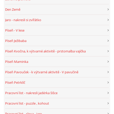
VELIKONOCE
Den Země
Jaro - nakresli si zvířátko
SVĚTOVÝ DEN VODY 22. BŘEZEN
Píseň - V lese
KREATIVNÍ OVOCNÉ A ZELENINOVÉ MLSÁNÍ
Píseň Ježibaba
Píseň Kvočna, k výtvarné aktivitě - prstomalba vajíčka
RECENZE NA KNIHY
Píseň Maminka
RECENZE NA HRAČKY
Píseň Pavouček - k výtvarné aktivitě - V pavučině
Píseň Petrklíč
MIKULÁŠSKÁ NADÍLKA
Pracovní list - nakresli jadérka šišce
VÁNOČNÍ TVOŘENÍ
Pracovní list - puzzle , kohout
Pracovní list - slova , jaro