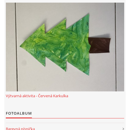
HALLOWEEN
DUŠIČKY
SVATÝ MARTIN
SVATÁ KATEŘINA 25.LISTOPADU
SVATÁ BARBORA 4.12.
Výtvarná aktivita - Červená Karkulka
MIKULÁŠ, ČERTI
FOTOALBUM
MASOPUST
Barevná písnička