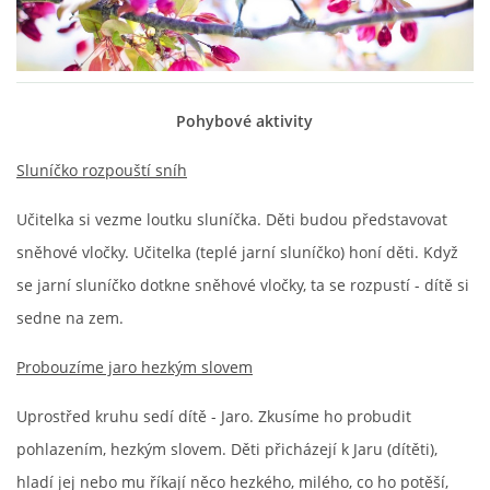
HÁDANKY K TÉMATU JARO, LÉTO, PODZIM,ZIMA
Pohybové aktivity
PÍSNĚ K TÉMATU JARO
Sluníčko rozpouští sníh
BÁSNĚ K TÉMATU JARO
Učitelka si vezme loutku sluníčka. Děti budou představovat
sněhové vločky. Učitelka (teplé jarní sluníčko) honí děti. Když
POHYBOVÉ AKTIVITY NA TÉMA JARO
se jarní sluníčko dotkne sněhové vločky, ta se rozpustí - dítě si
sedne na zem.
PÍSNĚ K TÉMATU LÉTO
Probouzíme jaro hezkým slovem
BÁSNĚ K TÉMATU LÉTO
Uprostřed kruhu sedí dítě - Jaro. Zkusíme ho probudit
pohlazením, hezkým slovem. Děti přicházejí k Jaru (dítěti),
POHYBOVÉ AKTIVITY NA TÉMA LÉTO
hladí jej nebo mu říkají něco hezkého, milého, co ho potěší,