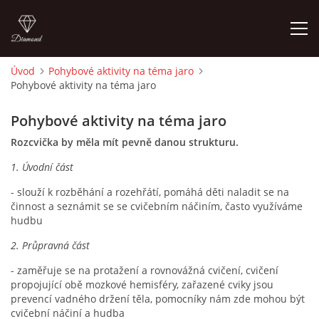
Úvod
Pohybové aktivity na téma jaro
Pohybové aktivity na téma jaro
ÚVOD
Pohybové aktivity na téma jaro
O MĚ
Rozcvička by měla mít pevně danou strukturu.
1. Úvodní část
FOTOALBUM
- slouží k rozběhání a rozehřátí, pomáhá děti naladit se na
činnost a seznámit se se cvičebním náčiním, často využíváme
DĚJINY VÝTVARNÉHO UMĚNÍ
hudbu
2. Průpravná část
NOVINKY ZE ŠKOLSTVÍ 2025
- zaměřuje se na protažení a rovnovážná cvičení, cvičení
propojující obě mozkové hemisféry, zařazené cviky jsou
prevencí vadného držení těla, pomocníky nám zde mohou být
ROČNÍ PLÁN - INSPIRACE /DLE NOVÉHO RVP PV 2025
cvičební náčiní a hudba