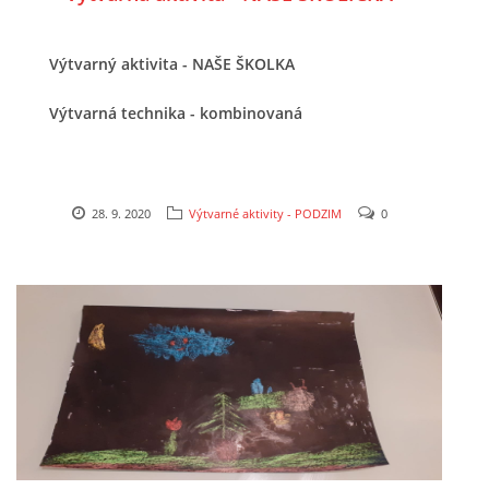
VZDĚLÁVACÍ BLOK DUBEN
Výtvarný aktivita - NAŠE ŠKOLKA
VÝTVARNÉ TECHNIKY
Výtvarná technika - kombinovaná
VÝTVARNÉ POMŮCKY
28. 9. 2020
Výtvarné aktivity - PODZIM
0
VÝTVARNÉ AKTIVITY - JARO
VÝTVARNÉ AKTIVITY - LÉTO
VÝTVARNÉ AKTIVITY - PODZIM
VÝTVARNÉ AKTIVITY - ZIMA
CHARAKTERISTIKA ROČNÍCH OBDOBÍ