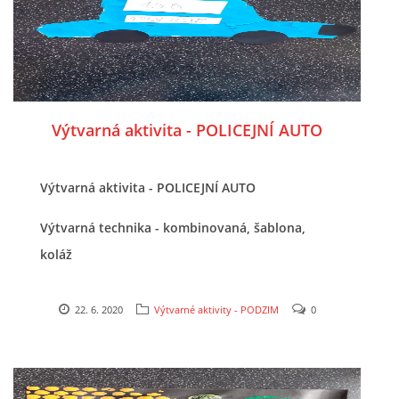
VELIKONOCE
SVĚTOVÝ DEN VODY 22. BŘEZEN
Výtvarná aktivita - POLICEJNÍ AUTO
KREATIVNÍ OVOCNÉ A ZELENINOVÉ MLSÁNÍ
Výtvarná aktivita - POLICEJNÍ AUTO
RECENZE NA KNIHY
Výtvarná technika - kombinovaná, šablona,
RECENZE NA HRAČKY
koláž
MIKULÁŠSKÁ NADÍLKA
22. 6. 2020
Výtvarné aktivity - PODZIM
0
VÁNOČNÍ TVOŘENÍ