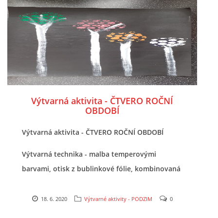
POZITIVNÍ AFIRMACE PRO DĚTI
PSYCHOHYGIENA PRO UČITELKY
UČITELSKÁ SEBEREFLEXE
Výtvarná aktivita - ČTVERO ROČNÍ
OBDOBÍ
DĚTSKÝ VZTEK
Výtvarná aktivita - ČTVERO ROČNÍ OBDOBÍ
DĚTSKÝ SMUTEK
Výtvarná technika - malba temperovými
barvami, otisk z bublinkové fólie, kombinovaná
EFEKTIVNÍ KOMUNIKACE S DĚTMI
18. 6. 2020
Výtvarné aktivity - PODZIM
0
CO BY MĚLO DÍTĚ ZVLÁDNOUT PŘED VSTUPEM DO ZŠ