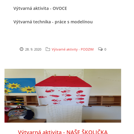
Výtvarná aktivita - OVOCE
VZDĚLÁVACÍ BLOK ZÁŘÍ
Výtvarná technika - práce s modelínou
VZDĚLÁVACÍ BLOK ŘÍJEN
VZDĚLÁVACÍ BLOK LISTOPAD
28. 9. 2020
Výtvarné aktivity - PODZIM
0
VZDĚLÁVACÍ BLOK PROSINEC
VZDĚLÁVACÍ BLOK LEDEN
VZDĚLÁVACÍ BLOK ÚNOR
VZDĚLÁVACÍ BLOK BŘEZEN
Výtvarná aktivita - NAŠE ŠKOLIČKA