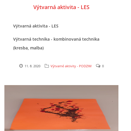
Výtvarná aktivita - LES
HÁDANKY K TÉMATU JARO, LÉTO, PODZIM,ZIMA
Výtvarná aktivita - LES
PÍSNĚ K TÉMATU JARO
Výtvarná technika - kombinovaná technika
(kresba, malba)
BÁSNĚ K TÉMATU JARO
11. 8. 2020
Výtvarné aktivity - PODZIM
0
POHYBOVÉ AKTIVITY NA TÉMA JARO
PÍSNĚ K TÉMATU LÉTO
BÁSNĚ K TÉMATU LÉTO
POHYBOVÉ AKTIVITY NA TÉMA LÉTO