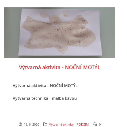
SPORTÍK - DĚTI V POHYBU
STOP ŠIKANĚ ANEB ŠIKANA BOLÍ
VĚDOMÁ VÝCHOVA
SADA EMOČNÍCH HER PRO DĚTI 3 - 4 ROKY
Výtvarná aktivita - NOČNÍ MOTÝL
MERCH
Výtvarná aktivita - NOČNÍ MOTÝL
MOJE TVORBA POHÁDEK PRO DĚTI
Výtvarná technika - malba kávou
POHÁDKY NA SPOTIFY
18. 6. 2020
Výtvarné aktivity - PODZIM
0