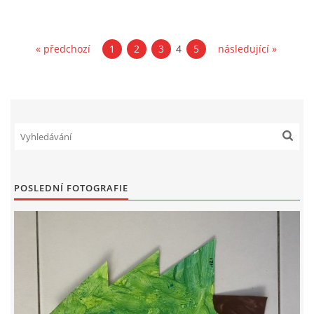
SPONZOŘI
« předchozí
1
2
3
4
5
následující »
© 2026 eStránky.cz
|
RSS
POSLEDNÍ FOTOGRAFIE