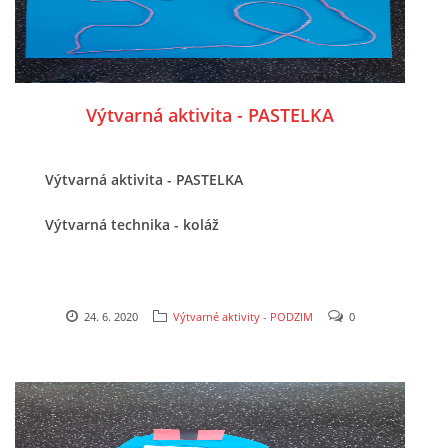
HALLOWEEN
Výtvarná aktivita - PASTELKA
DUŠIČKY
SVATÝ MARTIN
Výtvarná aktivita - PASTELKA
Výtvarná technika - koláž
SVATÁ KATEŘINA 25.LISTOPADU
SVATÁ BARBORA 4.12.
24. 6. 2020
Výtvarné aktivity - PODZIM
0
MIKULÁŠ, ČERTI
MASOPUST