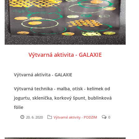
UČTE DĚTI PROŽITKEM
ŠABLONY
SENZORY PLAY
Výtvarná aktivita - GALAXIE
DOPORUČUJI
Výtvarná aktivita - GALAXIE
POLYTECHNICKÉ ČINNOSTI
Výtvarná technika - malba, otisk - kelímek od
jogurtu, sklenička, korkový špunt, bublinková
PORTFÓLIO DÍTĚTE
fólie
20. 6. 2020
Výtvarné aktivity - PODZIM
0
MOTIVAČNÍ CITÁTY PRO UČITELE
POKUSY