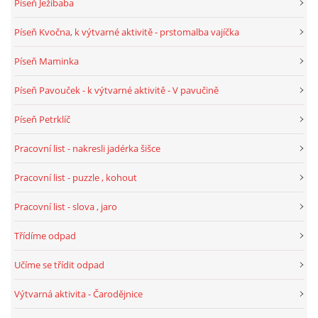
Píseň Ježibaba
Píseň Kvočna, k výtvarné aktivitě - prstomalba vajíčka
Píseň Maminka
Píseň Pavouček - k výtvarné aktivitě - V pavučině
Píseň Petrklíč
Pracovní list - nakresli jadérka šišce
Pracovní list - puzzle , kohout
Pracovní list - slova , jaro
Třídíme odpad
Učíme se třídit odpad
Výtvarná aktivita - Čarodějnice