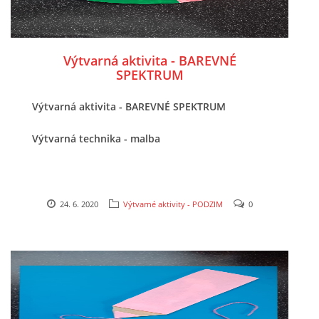
TÝDENNÍ PLÁNY
SMYSLOVÁ AKTIVITA
Výtvarná aktivita - BAREVNÉ
SPEKTRUM
MONTESSORI AKTIVITA
Výtvarná aktivita - BAREVNÉ SPEKTRUM
Výtvarná technika - malba
JÓGOVÉ CVIČENÍ, TYPY, RADY, RECENZE
KALENDÁŘ PRO DĚTI
24. 6. 2020
Výtvarné aktivity - PODZIM
0
STÁTNÍ SVÁTKY
SVATÝ VÁCLAV
20.10. DEN STROMŮ