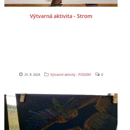
PÍSNĚ K TÉMATU PODZIM
Výtvarná aktivita - Strom
BÁSNĚ K TÉMATU PODZIM
POHYBOVÉ AKTIVITY NA TÉMA PODZIM
PÍSNĚ K TÉMATU ZIMA
25. 8. 2024
Výtvarné aktivity - PODZIM
0
BÁSNĚ K TÉMATU ZIMA
POHYBOVÉ AKTIVITY NA TÉMA ZIMA
VZDĚLÁVACÍ PLÁN OD ZÁŘÍ DO ČERVNA