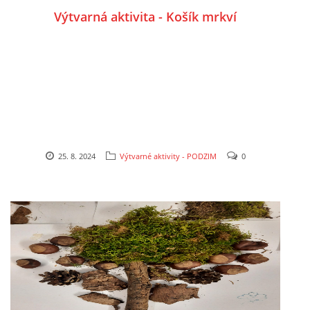
Výtvarná aktivita - Košík mrkví
HÁDANKY K TÉMATU JARO, LÉTO, PODZIM,ZIMA
PÍSNĚ K TÉMATU JARO
BÁSNĚ K TÉMATU JARO
25. 8. 2024
Výtvarné aktivity - PODZIM
0
POHYBOVÉ AKTIVITY NA TÉMA JARO
PÍSNĚ K TÉMATU LÉTO
BÁSNĚ K TÉMATU LÉTO
POHYBOVÉ AKTIVITY NA TÉMA LÉTO