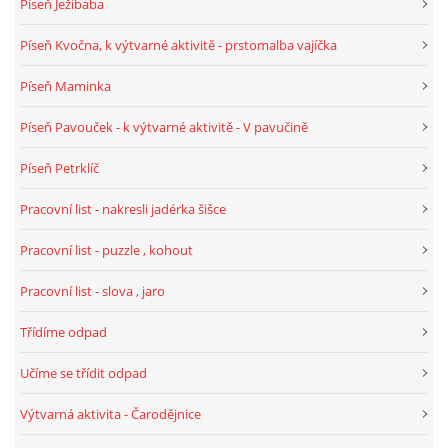
Píseň Ježibaba
Píseň Kvočna, k výtvarné aktivitě - prstomalba vajíčka
Píseň Maminka
Píseň Pavouček - k výtvarné aktivitě - V pavučině
Píseň Petrklíč
Pracovní list - nakresli jadérka šišce
Pracovní list - puzzle , kohout
Pracovní list - slova , jaro
Třídíme odpad
Učíme se třídit odpad
Výtvarná aktivita - Čarodějnice