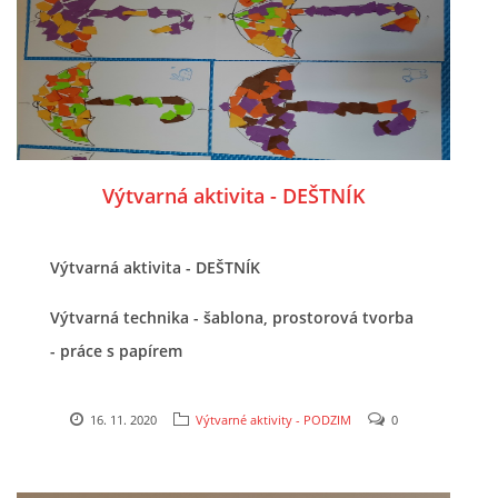
UČTE DĚTI PROŽITKEM
ŠABLONY
SENZORY PLAY
Výtvarná aktivita - DEŠTNÍK
DOPORUČUJI
Výtvarná aktivita - DEŠTNÍK
POLYTECHNICKÉ ČINNOSTI
Výtvarná technika - šablona, prostorová tvorba
- práce s papírem
PORTFÓLIO DÍTĚTE
16. 11. 2020
Výtvarné aktivity - PODZIM
0
MOTIVAČNÍ CITÁTY PRO UČITELE
POKUSY