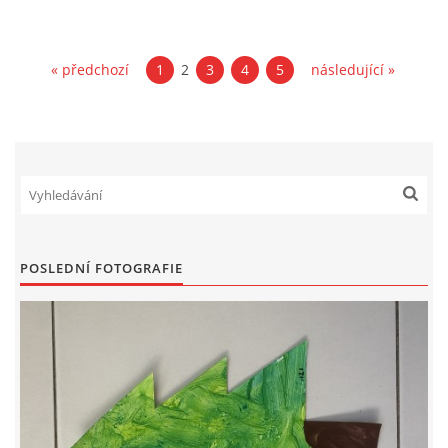
SPONZOŘI
« předchozí
1
2
3
4
5
následující »
© 2026 eStránky.cz
|
RSS
POSLEDNÍ FOTOGRAFIE