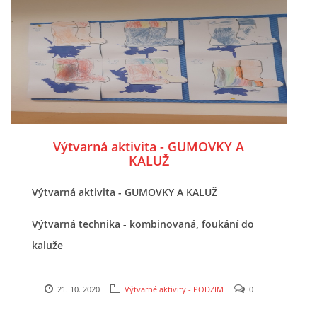
POZITIVNÍ AFIRMACE PRO DĚTI
PSYCHOHYGIENA PRO UČITELKY
UČITELSKÁ SEBEREFLEXE
Výtvarná aktivita - GUMOVKY A
KALUŽ
DĚTSKÝ VZTEK
Výtvarná aktivita - GUMOVKY A KALUŽ
DĚTSKÝ SMUTEK
Výtvarná technika - kombinovaná, foukání do
kaluže
EFEKTIVNÍ KOMUNIKACE S DĚTMI
21. 10. 2020
Výtvarné aktivity - PODZIM
0
CO BY MĚLO DÍTĚ ZVLÁDNOUT PŘED VSTUPEM DO ZŠ