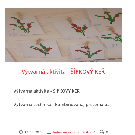
SPORTÍK - DĚTI V POHYBU
STOP ŠIKANĚ ANEB ŠIKANA BOLÍ
VĚDOMÁ VÝCHOVA
SADA EMOČNÍCH HER PRO DĚTI 3 - 4 ROKY
Výtvarná aktivita - ŠÍPKOVÝ KEŘ
MERCH
Výtvarná aktivita - ŠÍPKOVÝ KEŘ
MOJE TVORBA POHÁDEK PRO DĚTI
Výtvarná technika - kombinovaná, prstomalba
POHÁDKY NA SPOTIFY
17. 10. 2020
Výtvarné aktivity - PODZIM
0