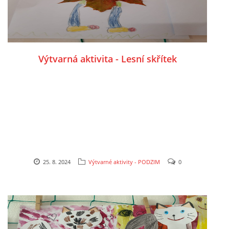
HALLOWEEN
Výtvarná aktivita - Lesní skřítek
DUŠIČKY
SVATÝ MARTIN
SVATÁ KATEŘINA 25.LISTOPADU
SVATÁ BARBORA 4.12.
25. 8. 2024
Výtvarné aktivity - PODZIM
0
MIKULÁŠ, ČERTI
MASOPUST