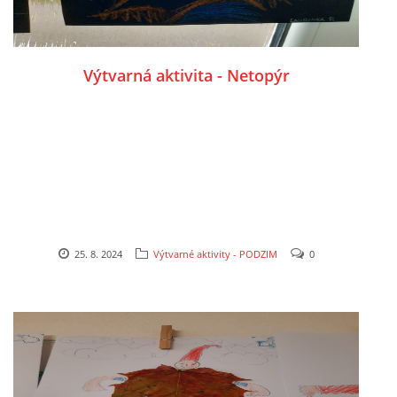
TÝDENNÍ PLÁNY
SMYSLOVÁ AKTIVITA
Výtvarná aktivita - Netopýr
MONTESSORI AKTIVITA
JÓGOVÉ CVIČENÍ, TYPY, RADY, RECENZE
KALENDÁŘ PRO DĚTI
25. 8. 2024
Výtvarné aktivity - PODZIM
0
STÁTNÍ SVÁTKY
SVATÝ VÁCLAV
20.10. DEN STROMŮ